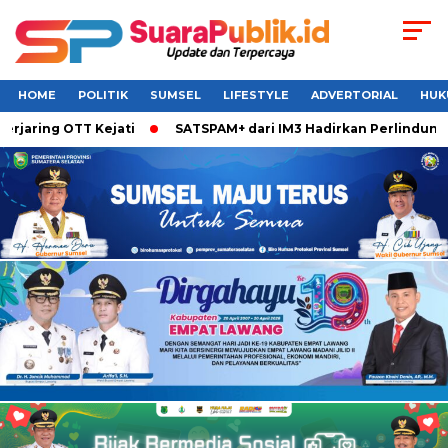
HOME
POLITIK
SUMSEL
LIFESTYLE
ADVERTORIAL
HUK
ng OTT Kejati
SATSPAM+ dari IM3 Hadirkan Perlindungan Wh