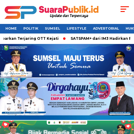
HOME
POLITIK
SUMSEL
LIFESTYLE
ADVERTORIAL
HUK
rkan Terjaring OTT Kejati
SATSPAM+ dari IM3 Hadirkan Perl