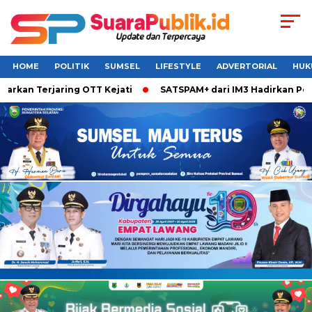
HOME
POLITIK
SUMSEL
LIFESTYLE
ADVERTORIAL
HUK
rkan Terjaring OTT Kejati
SATSPAM+ dari IM3 Hadirkan Perl