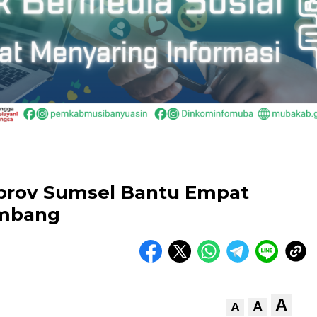
emprov Sumsel Bantu Empat
embang
A
A
A