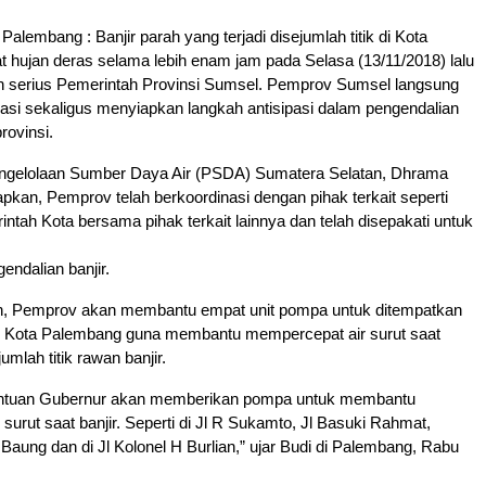
embang : Banjir parah yang terjadi disejumlah titik di Kota
 hujan deras selama lebih enam jam pada Selasa (13/11/2018) lalu
an serius Pemerintah Provinsi Sumsel. Pemprov Sumsel langsung
si sekaligus menyiapkan langkah antisipasi dalam pengendalian
provinsi.
ngelolaan Sumber Daya Air (PSDA) Sumatera Selatan, Dhrama
kan, Pemprov telah berkoordinasi dengan pihak terkait seperti
tah Kota bersama pihak terkait lainnya dan telah disepakati untuk
endalian banjir.
, Pemprov akan membantu empat unit pompa untuk ditempatkan
 di Kota Palembang guna membantu mempercepat air surut saat
ejumlah titik rawan banjir.
antuan Gubernur akan memberikan pompa untuk membantu
surut saat banjir. Seperti di Jl R Sukamto, Jl Basuki Rahmat,
aung dan di Jl Kolonel H Burlian,” ujar Budi di Palembang, Rabu