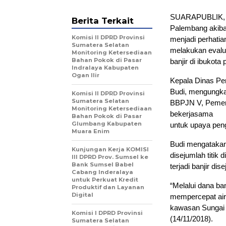
SUARAPUBLIK, Pal
Berita Terkait
Palembang akibat
Komisi II DPRD Provinsi
menjadi perhati
Sumatera Selatan
melakukan evalua
Monitoring Ketersediaan
Bahan Pokok di Pasar
banjir di ibukota 
Indralaya Kabupaten
Ogan Ilir
Kepala Dinas Pe
Budi, mengungkap
Komisi II DPRD Provinsi
Sumatera Selatan
BBPJN V, Pemerin
Monitoring Ketersediaan
bekerjasama
Bahan Pokok di Pasar
Glumbang Kabupaten
untuk upaya peng
Muara Enim
Budi mengatakan
Kunjungan Kerja KOMISI
disejumlah titik
III DPRD Prov. Sumsel ke
Bank Sumsel Babel
terjadi banjir dis
Cabang Inderalaya
untuk Perkuat Kredit
“Melalui dana b
Produktif dan Layanan
Digital
mempercepat air 
kawasan Sungai B
Komisi I DPRD Provinsi
(14/11/2018).
Sumatera Selatan