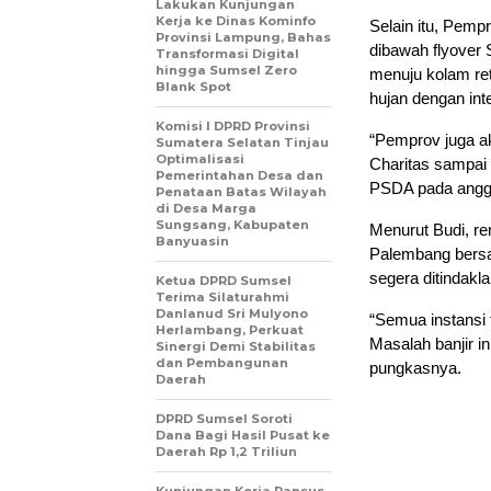
Lakukan Kunjungan
Kerja ke Dinas Kominfo
Selain itu, Pemp
Provinsi Lampung, Bahas
dibawah flyover 
Transformasi Digital
hingga Sumsel Zero
menuju kolam ret
Blank Spot
hujan dengan inte
Komisi I DPRD Provinsi
“Pemprov juga ak
Sumatera Selatan Tinjau
Optimalisasi
Charitas sampai
Pemerintahan Desa dan
PSDA pada angga
Penataan Batas Wilayah
di Desa Marga
Sungsang, Kabupaten
Menurut Budi, re
Banyuasin
Palembang bersa
segera ditindaklan
Ketua DPRD Sumsel
Terima Silaturahmi
Danlanud Sri Mulyono
“Semua instansi 
Herlambang, Perkuat
Masalah banjir in
Sinergi Demi Stabilitas
dan Pembangunan
pungkasnya.
Daerah
DPRD Sumsel Soroti
Dana Bagi Hasil Pusat ke
Daerah Rp 1,2 Triliun
Kunjungan Kerja Pansus