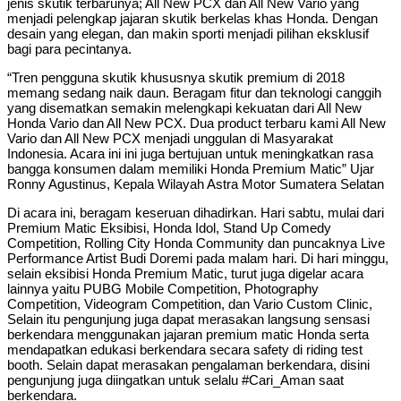
jenis skutik terbarunya; All New PCX dan All New Vario yang
menjadi pelengkap jajaran skutik berkelas khas Honda. Dengan
desain yang elegan, dan makin sporti menjadi pilihan eksklusif
bagi para pecintanya.
“Tren pengguna skutik khususnya skutik premium di 2018
memang sedang naik daun. Beragam fitur dan teknologi canggih
yang disematkan semakin melengkapi kekuatan dari All New
Honda Vario dan All New PCX. Dua product terbaru kami All New
Vario dan All New PCX menjadi unggulan di Masyarakat
Indonesia. Acara ini ini juga bertujuan untuk meningkatkan rasa
bangga konsumen dalam memiliki Honda Premium Matic” Ujar
Ronny Agustinus, Kepala Wilayah Astra Motor Sumatera Selatan
Di acara ini, beragam keseruan dihadirkan. Hari sabtu, mulai dari
Premium Matic Eksibisi, Honda Idol, Stand Up Comedy
Competition, Rolling City Honda Community dan puncaknya Live
Performance Artist Budi Doremi pada malam hari. Di hari minggu,
selain eksibisi Honda Premium Matic, turut juga digelar acara
lainnya yaitu PUBG Mobile Competition, Photography
Competition, Videogram Competition, dan Vario Custom Clinic,
Selain itu pengunjung juga dapat merasakan langsung sensasi
berkendara menggunakan jajaran premium matic Honda serta
mendapatkan edukasi berkendara secara safety di riding test
booth. Selain dapat merasakan pengalaman berkendara, disini
pengunjung juga diingatkan untuk selalu #Cari_Aman saat
berkendara.