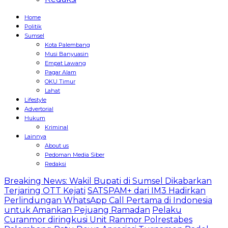
Home
Politik
Sumsel
Kota Palembang
Musi Banyuasin
Empat Lawang
Pagar Alam
OKU Timur
Lahat
Lifestyle
Advertorial
Hukum
Kriminal
Lainnya
About us
Pedoman Media Siber
Redaksi
Breaking News: Wakil Bupati di Sumsel Dikabarkan
Terjaring OTT Kejati
SATSPAM+ dari IM3 Hadirkan
Perlindungan WhatsApp Call Pertama di Indonesia
untuk Amankan Pejuang Ramadan
Pelaku
Curanmor diringkusi Unit Ranmor Polrestabes