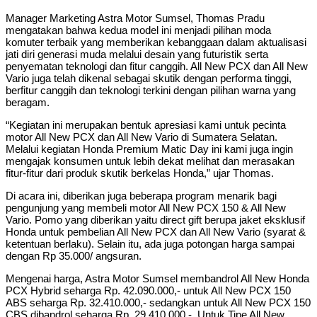
Manager Marketing Astra Motor Sumsel, Thomas Pradu
mengatakan bahwa kedua model ini menjadi pilihan moda
komuter terbaik yang memberikan kebanggaan dalam aktualisasi
jati diri generasi muda melalui desain yang futuristik serta
penyematan teknologi dan fitur canggih. All New PCX dan All New
Vario juga telah dikenal sebagai skutik dengan performa tinggi,
berfitur canggih dan teknologi terkini dengan pilihan warna yang
beragam.
“Kegiatan ini merupakan bentuk apresiasi kami untuk pecinta
motor All New PCX dan All New Vario di Sumatera Selatan.
Melalui kegiatan Honda Premium Matic Day ini kami juga ingin
mengajak konsumen untuk lebih dekat melihat dan merasakan
fitur-fitur dari produk skutik berkelas Honda,” ujar Thomas.
Di acara ini, diberikan juga beberapa program menarik bagi
pengunjung yang membeli motor All New PCX 150 & All New
Vario. Pomo yang diberikan yaitu direct gift berupa jaket eksklusif
Honda untuk pembelian All New PCX dan All New Vario (syarat &
ketentuan berlaku). Selain itu, ada juga potongan harga sampai
dengan Rp 35.000/ angsuran.
Mengenai harga, Astra Motor Sumsel membandrol All New Honda
PCX Hybrid seharga Rp. 42.090.000,- untuk All New PCX 150
ABS seharga Rp. 32.410.000,- sedangkan untuk All New PCX 150
CBS dibandrol seharga Rp. 29.410.000,-. Untuk Tipe All New