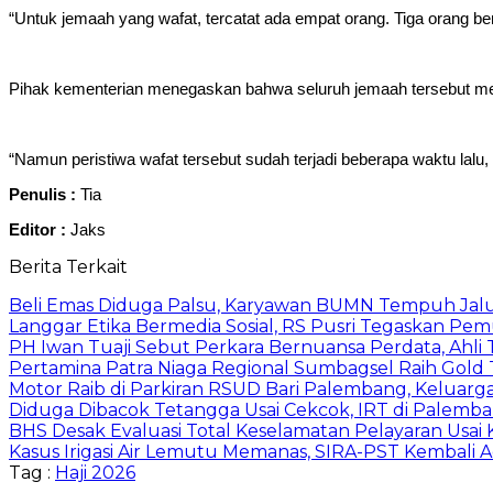
“Untuk jemaah yang wafat, tercatat ada empat orang. Tiga orang ber
Pihak kementerian menegaskan bahwa seluruh jemaah tersebut menin
“Namun peristiwa wafat tersebut sudah terjadi beberapa waktu lalu, b
Penulis :
Tia
Editor :
Jaks
Berita Terkait
Beli Emas Diduga Palsu, Karyawan BUMN Tempuh Jalu
Langgar Etika Bermedia Sosial, RS Pusri Tegaskan Pe
PH Iwan Tuaji Sebut Perkara Bernuansa Perdata, Ahl
Pertamina Patra Niaga Regional Sumbagsel Raih Gold
Motor Raib di Parkiran RSUD Bari Palembang, Keluarg
Diduga Dibacok Tetangga Usai Cekcok, IRT di Palemba
BHS Desak Evaluasi Total Keselamatan Pelayaran Usai
Kasus Irigasi Air Lemutu Memanas, SIRA-PST Kembali A
Tag :
Haji 2026