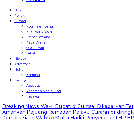
Home
Politik
Sumsel
Kota Palembang
Musi Banyuasin
Empat Lawang
Pagar Alam
OKU Timur
Lahat
Lifestyle
Advertorial
Hukum
Kriminal
Lainnya
About us
Pedoman Media Siber
Redaksi
Breaking News: Wakil Bupati di Sumsel Dikabarkan Terj
Amankan Pejuang Ramadan
Pelaku Curanmor diringk
Kemanusiaan
Wabup Muba Hadiri Penyerahan LHP BPK