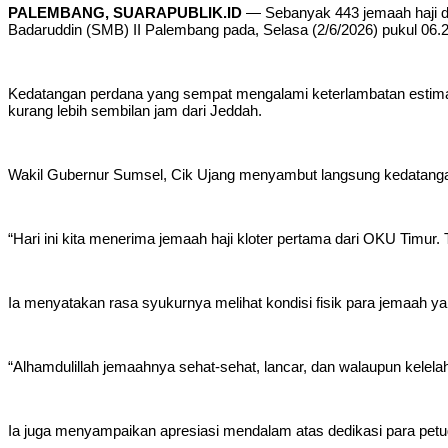
PALEMBANG, SUARAPUBLIK.ID
— Sebanyak 443 jemaah haji d
Badaruddin (SMB) II Palembang pada, Selasa (2/6/2026) pukul 06.
Kedatangan perdana yang sempat mengalami keterlambatan estimasi
kurang lebih sembilan jam dari Jeddah.
Wakil Gubernur Sumsel, Cik Ujang menyambut langsung kedatanga
“Hari ini kita menerima jemaah haji kloter pertama dari OKU Timur. 
Ia menyatakan rasa syukurnya melihat kondisi fisik para jemaah ya
“Alhamdulillah jemaahnya sehat-sehat, lancar, dan walaupun kelelah
Ia juga menyampaikan apresiasi mendalam atas dedikasi para petug