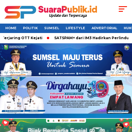
HOME
POLITIK
SUMSEL
LIFESTYLE
ADVERTORIAL
HUK
rjaring OTT Kejati
SATSPAM+ dari IM3 Hadirkan Perlindunga