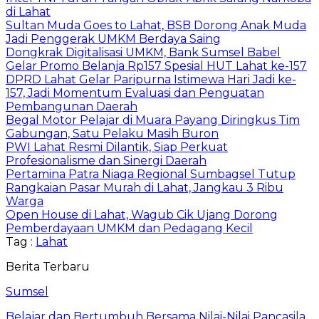
di Lahat
Sultan Muda Goes to Lahat, BSB Dorong Anak Muda
Jadi Penggerak UMKM Berdaya Saing
Dongkrak Digitalisasi UMKM, Bank Sumsel Babel
Gelar Promo Belanja Rp157 Spesial HUT Lahat ke-157
DPRD Lahat Gelar Paripurna Istimewa Hari Jadi ke-
157, Jadi Momentum Evaluasi dan Penguatan
Pembangunan Daerah
Begal Motor Pelajar di Muara Payang Diringkus Tim
Gabungan, Satu Pelaku Masih Buron
PWI Lahat Resmi Dilantik, Siap Perkuat
Profesionalisme dan Sinergi Daerah
Pertamina Patra Niaga Regional Sumbagsel Tutup
Rangkaian Pasar Murah di Lahat, Jangkau 3 Ribu
Warga
Open House di Lahat, Wagub Cik Ujang Dorong
Pemberdayaan UMKM dan Pedagang Kecil
Tag :
Lahat
Berita Terbaru
Sumsel
Belajar dan Bertumbuh Bersama Nilai-Nilai Pancasila