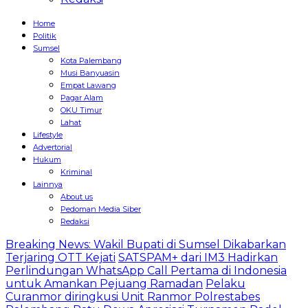
Home
Politik
Sumsel
Kota Palembang
Musi Banyuasin
Empat Lawang
Pagar Alam
OKU Timur
Lahat
Lifestyle
Advertorial
Hukum
Kriminal
Lainnya
About us
Pedoman Media Siber
Redaksi
Breaking News: Wakil Bupati di Sumsel Dikabarkan
Terjaring OTT Kejati
SATSPAM+ dari IM3 Hadirkan
Perlindungan WhatsApp Call Pertama di Indonesia
untuk Amankan Pejuang Ramadan
Pelaku
Curanmor diringkusi Unit Ranmor Polrestabes