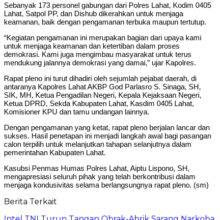
Sebanyak 173 personel gabungan dari Polres Lahat, Kodim 0405
Lahat, Satpol PP, dan Dishub dikerahkan untuk menjaga
keamanan, baik dengan pengamanan terbuka maupun tertutup.
“Kegiatan pengamanan ini merupakan bagian dari upaya kami
untuk menjaga keamanan dan ketertiban dalam proses
demokrasi. Kami juga mengimbau masyarakat untuk terus
mendukung jalannya demokrasi yang damai,” ujar Kapolres.
Rapat pleno ini turut dihadiri oleh sejumlah pejabat daerah, di
antaranya Kapolres Lahat AKBP God Parlasro S. Sinaga, SH,
SIK, MH, Ketua Pengadilan Negeri, Kepala Kejaksaan Negeri,
Ketua DPRD, Sekda Kabupaten Lahat, Kasdim 0405 Lahat,
Komisioner KPU dan tamu undangan lainnya.
Dengan pengamanan yang ketat, rapat pleno berjalan lancar dan
sukses. Hasil penetapan ini menjadi langkah awal bagi pasangan
calon terpilih untuk melanjutkan tahapan selanjutnya dalam
pemerintahan Kabupaten Lahat.
Kasubsi Penmas Humas Polres Lahat, Aiptu Lispono, SH,
mengapresiasi seluruh pihak yang telah berkontribusi dalam
menjaga kondusivitas selama berlangsungnya rapat pleno. (sm)
Berita Terkait
Intel TNI Turun Tangan Obrak-Abrik Sarang Narkoba