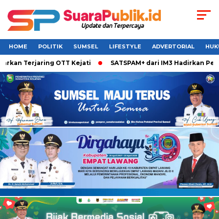
HOME
POLITIK
SUMSEL
LIFESTYLE
ADVERTORIAL
HUK
an Terjaring OTT Kejati
SATSPAM+ dari IM3 Hadirkan Perlin