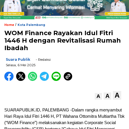
/
Home
Kota Palembang
WOM Finance Rayakan Idul Fitri
1446 H dengan Revitalisasi Rumah
Ibadah
Suara Publik
- Redaksi
Selasa, 6 Mei 2025
A
A
A
SUARAPUBLIK.ID, PALEMBANG -Dalam rangka menyambut
Hari Raya Idul Fitri 1446 H, PT Wahana Ottomitra Multiartha Tbk
(“WOM Finance”) melaksanakan kegiatan Corporate Social
Responsibility (CSR) bertema “Cahaya Idul Fitri Menerangi