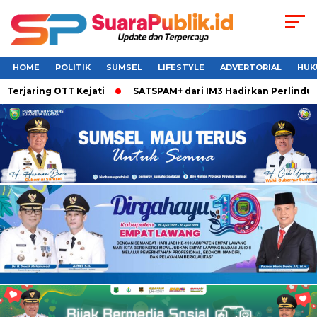
HOME
POLITIK
SUMSEL
LIFESTYLE
ADVERTORIAL
HUK
erjaring OTT Kejati
SATSPAM+ dari IM3 Hadirkan Perlindung