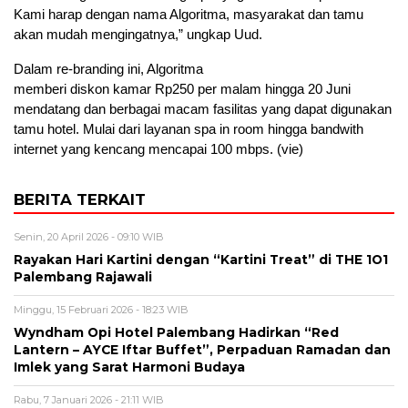
Kami harap dengan nama Algoritma, masyarakat dan tamu
akan mudah mengingatnya,” ungkap Uud.
Dalam re-branding ini, Algoritma
memberi diskon kamar Rp250 per malam hingga 20 Juni
mendatang dan berbagai macam fasilitas yang dapat digunakan
tamu hotel. Mulai dari layanan spa in room hingga bandwith
internet yang kencang mencapai 100 mbps. (vie)
BERITA TERKAIT
Senin, 20 April 2026 - 09:10 WIB
Rayakan Hari Kartini dengan “Kartini Treat” di THE 1O1
Palembang Rajawali
Minggu, 15 Februari 2026 - 18:23 WIB
Wyndham Opi Hotel Palembang Hadirkan “Red
Lantern – AYCE Iftar Buffet”, Perpaduan Ramadan dan
Imlek yang Sarat Harmoni Budaya
Rabu, 7 Januari 2026 - 21:11 WIB