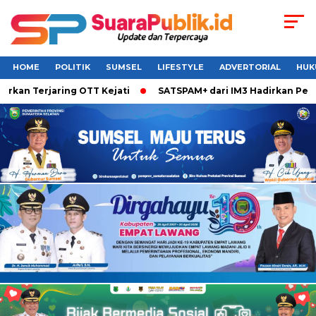
HOME
POLITIK
SUMSEL
LIFESTYLE
ADVERTORIAL
HUK
kan Terjaring OTT Kejati
SATSPAM+ dari IM3 Hadirkan Perli