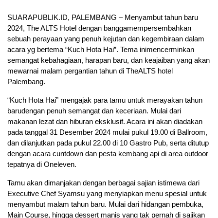
SUARAPUBLIK.ID, PALEMBANG – Menyambut
tahun
baru
2024,
The
ALTS
Hotel dengan
bangga
mempersembahkan
sebuah
perayaan yang penuh
kejutan dan kegembiraan
dalam
acara
yg
bertema
“Kuch Hota Hai”
. Tema
ini
mencerminkan
semangat
kebahagiaan, harapan
baru, dan keajaiban yang akan
mewarnai
malam
pergantian
t
ahun di
The
ALTS hotel
Palembang.
“Kuch Hota Hai” mengajak para tamu
untuk
merayakan tahun
baru
dengan
penuh
semangat dan keceriaan. Mulai dari
makanan
lezat
dan
hiburan
eksklusif
.
Acara ini
akan
diadakan
pada tanggal
31 Desember 2024 mulai
pukul
19.00
di
B
allroom
,
dan dilanjutkan
pada pukul 22.00 di
10 Gastro Pub,
serta ditutup
dengan acara cuntdown dan pesta kembang api
di
area outdoor
tepatnya di
Oneleven
.
Tamu akan dimanjakan dengan berbagai
sajian istimewa dari
Executive
Chef
Syamsu
yang
menyiapkan menu spesial untuk
menyambut malam tahun baru. Mulai dari hidangan pembuka
,
Main Course,
hin
gga dessert manis
yang tak pernah di sajikan