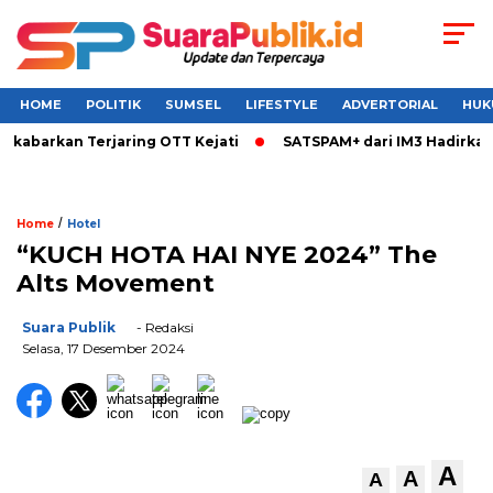
HOME
POLITIK
SUMSEL
LIFESTYLE
ADVERTORIAL
HUK
ikabarkan Terjaring OTT Kejati
SATSPAM+ dari IM3 Hadirkan 
/
Home
Hotel
“KUCH HOTA HAI NYE 2024” The
Alts Movement
Suara Publik
- Redaksi
Selasa, 17 Desember 2024
A
A
A