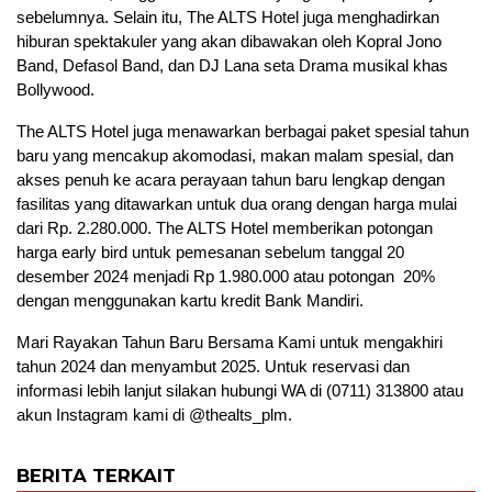
sebelumnya
.
Selain itu,
The ALTS Hotel
juga menghadirkan
hiburan spekt
akuler
yang akan dibawakan oleh
Kopral Jono
Band, Defasol Band, dan DJ Lana
seta
Drama musikal khas
Bollywood.
The ALTS Hotel juga menawarkan berbagai paket spesial tahun
baru yang mencakup akomodasi, makan malam spesial, dan
akses penuh ke acara perayaan tahu
n baru lengkap dengan
fasilitas
yang ditawarkan untuk dua orang dengan harga mulai
dari Rp. 2.280.000.
The ALTS Hotel memberikan
potongan
harga early bird untuk pemesanan sebelum tanggal 20
desember 2024 menjadi Rp 1.980.000 atau potongan 20%
d
engan menggunakan kartu kredit B
ank Mandiri.
Mari Rayakan
Tahun Baru Bersama Kami untuk
mengakhiri
tahun 202
4
dan menyambut 202
5
.
Untuk reservasi dan
informasi lebih lanjut silakan hubungi
W
A di
(0711) 313800
atau
akun
Instagram kami di @thealts_plm
.
BERITA TERKAIT