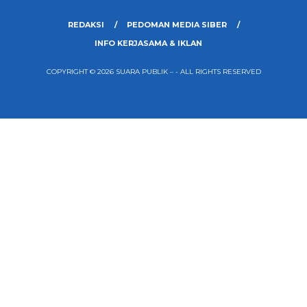
REDAKSI
PEDOMAN MEDIA SIBER
INFO KERJASAMA & IKLAN
COPYRIGHT © 2026 SUARA PUBLIK – - ALL RIGHTS RESERVED