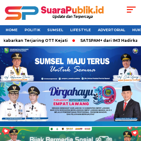
HOME
POLITIK
SUMSEL
LIFESTYLE
ADVERTORIAL
HUK
rkan Terjaring OTT Kejati
SATSPAM+ dari IM3 Hadirkan Perl