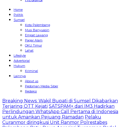
Home
Politik
Sumsel
Kota Palembang
Musi Banyuasin
Empat Lawang
Pagar Alam
OKU Timur
Lahat
Lifestyle
Advertorial
Hukum
Kriminal
Lainnya
About us
Pedoman Media Siber
Redaksi
Breaking News: Wakil Bupati di Sumsel Dikabarkan
Terjaring OTT Kejati
SATSPAM+ dari IM3 Hadirkan
Perlindungan WhatsApp Call Pertama di Indonesia
untuk Amankan Pejuang Ramadan
Pelaku
Curanmor diringkusi Unit Ranmor Polrestabes