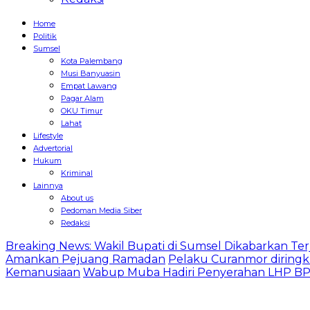
Home
Politik
Sumsel
Kota Palembang
Musi Banyuasin
Empat Lawang
Pagar Alam
OKU Timur
Lahat
Lifestyle
Advertorial
Hukum
Kriminal
Lainnya
About us
Pedoman Media Siber
Redaksi
Breaking News: Wakil Bupati di Sumsel Dikabarkan Terj
Amankan Pejuang Ramadan
Pelaku Curanmor diringk
Kemanusiaan
Wabup Muba Hadiri Penyerahan LHP BPK