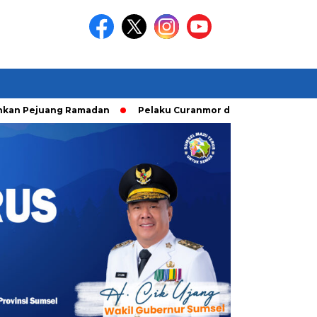
juang Ramadan
Pelaku Curanmor diringkusi Unit Ranmor Pol