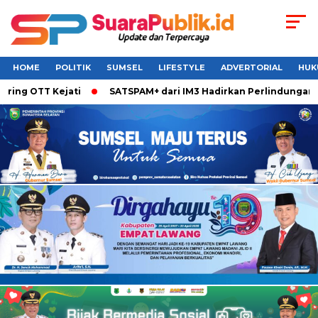
HOME
POLITIK
SUMSEL
LIFESTYLE
ADVERTORIAL
HUK
g OTT Kejati
SATSPAM+ dari IM3 Hadirkan Perlindungan What