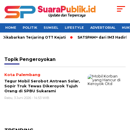
HOME
POLITIK
SUMSEL
LIFESTYLE
ADVERTORIAL
HUK
ikabarkan Terjaring OTT Kejati
SATSPAM+ dari IM3 Hadirkan
Topik
Pengeroyokan
Kota Palembang
Tegur Mobil Serobot Antrean Solar,
Sopir Truk Tewas Dikeroyok Tujuh
Orang di SPBU Sukarami
Rabu, 3 Juni 2026 - 14:53 WIB