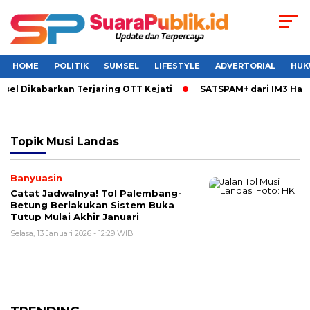
HOME
POLITIK
SUMSEL
LIFESTYLE
ADVERTORIAL
HUK
sel Dikabarkan Terjaring OTT Kejati
SATSPAM+ dari IM3 Hadi
Topik
Musi Landas
Banyuasin
Catat Jadwalnya! Tol Palembang-
Betung Berlakukan Sistem Buka
Tutup Mulai Akhir Januari
Selasa, 13 Januari 2026 - 12:29 WIB