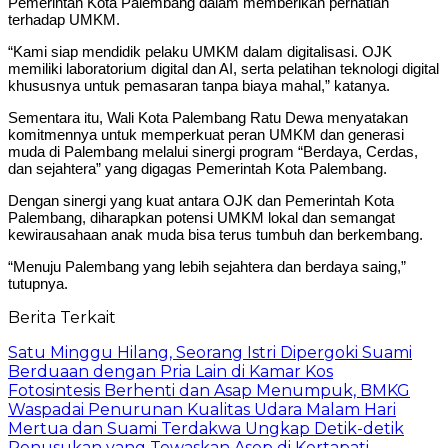
Pemerintah Kota Palembang dalam memberikan perhatian
terhadap UMKM.
“Kami siap mendidik pelaku UMKM dalam digitalisasi. OJK
memiliki laboratorium digital dan AI, serta pelatihan teknologi digital
khususnya untuk pemasaran tanpa biaya mahal,” katanya.
Sementara itu, Wali Kota Palembang Ratu Dewa menyatakan
komitmennya untuk memperkuat peran UMKM dan generasi
muda di Palembang melalui sinergi program “Berdaya, Cerdas,
dan sejahtera” yang digagas Pemerintah Kota Palembang.
Dengan sinergi yang kuat antara OJK dan Pemerintah Kota
Palembang, diharapkan potensi UMKM lokal dan semangat
kewirausahaan anak muda bisa terus tumbuh dan berkembang.
“Menuju Palembang yang lebih sejahtera dan berdaya saing,”
tutupnya.
Berita Terkait
Satu Minggu Hilang, Seorang Istri Dipergoki Suami
Berduaan dengan Pria Lain di Kamar Kos
Fotosintesis Berhenti dan Asap Menumpuk, BMKG
Waspadai Penurunan Kualitas Udara Malam Hari
Mertua dan Suami Terdakwa Ungkap Detik-detik
Penusukan yang Tewaskan Asep di Kertapati