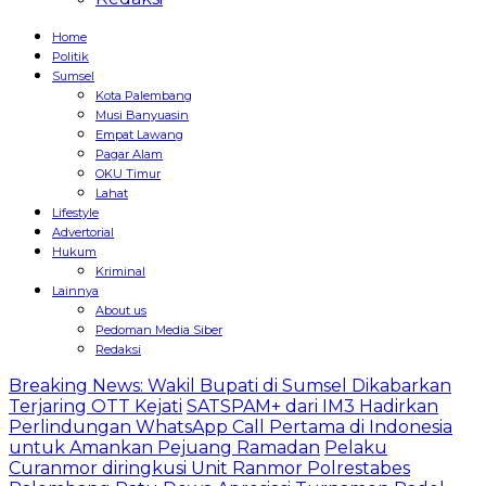
Home
Politik
Sumsel
Kota Palembang
Musi Banyuasin
Empat Lawang
Pagar Alam
OKU Timur
Lahat
Lifestyle
Advertorial
Hukum
Kriminal
Lainnya
About us
Pedoman Media Siber
Redaksi
Breaking News: Wakil Bupati di Sumsel Dikabarkan
Terjaring OTT Kejati
SATSPAM+ dari IM3 Hadirkan
Perlindungan WhatsApp Call Pertama di Indonesia
untuk Amankan Pejuang Ramadan
Pelaku
Curanmor diringkusi Unit Ranmor Polrestabes