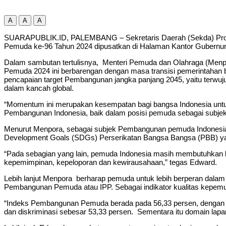
A
A
A
SUARAPUBLIK.ID, PALEMBANG – Sekretaris Daerah (Sekda) Provin
Pemuda ke-96 Tahun 2024 dipusatkan di Halaman Kantor Gubernur P
Dalam sambutan tertulisnya, Menteri Pemuda dan Olahraga (Menpo
Pemuda 2024 ini berbarengan dengan masa transisi pemerintahan
pencapaian target Pembangunan jangka panjang 2045, yaitu terwuju
dalam kancah global.
“Momentum ini merupakan kesempatan bagi bangsa Indonesia unt
Pembangunan Indonesia, baik dalam posisi pemuda sebagai subj
Menurut Menpora, sebagai subjek Pembangunan pemuda Indonesia 
Development Goals (SDGs) Perserikatan Bangsa Bangsa (PBB) ya
“Pada sebagian yang lain, pemuda Indonesia masih membutuhkan 
kepemimpinan, kepeloporan dan kewirausahaan,” tegas Edward.
Lebih lanjut Menpora berharap pemuda untuk lebih berperan dala
Pembangunan Pemuda atau IPP. Sebagai indikator kualitas kepem
“Indeks Pembangunan Pemuda berada pada 56,33 persen, dengan ri
dan diskriminasi sebesar 53,33 persen. Sementara itu domain lap