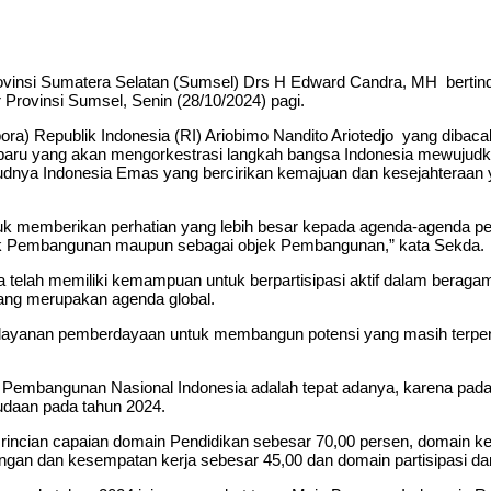
si Sumatera Selatan (Sumsel) Drs H Edward Candra, MH bertindak
rovinsi Sumsel, Senin (28/10/2024) pagi.
ra) Republik Indonesia (RI) Ariobimo Nandito Ariotedjo yang dib
 baru yang akan mengorkestrasi langkah bangsa Indonesia mewujud
dnya Indonesia Emas yang bercirikan kemajuan dan kesejahteraan ya
uk memberikan perhatian yang lebih besar kepada agenda-agenda 
ek Pembangunan maupun sebagai objek Pembangunan,” kata Sekda.
telah memiliki kemampuan untuk berpartisipasi aktif dalam berag
ng merupakan agenda global.
layanan pemberdayaan untuk membangun potensi yang masih terpen
m Pembangunan Nasional Indonesia adalah tepat adanya, karena pad
udaan pada tahun 2024.
ncian capaian domain Pendidikan sebesar 70,00 persen, domain ke
angan dan kesempatan kerja sebesar 45,00 dan domain partisipasi 