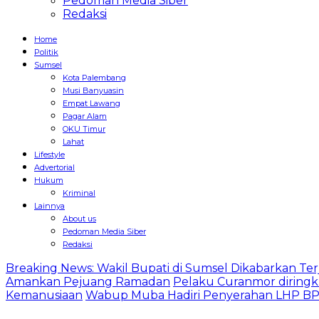
Pedoman Media Siber
Redaksi
Home
Politik
Sumsel
Kota Palembang
Musi Banyuasin
Empat Lawang
Pagar Alam
OKU Timur
Lahat
Lifestyle
Advertorial
Hukum
Kriminal
Lainnya
About us
Pedoman Media Siber
Redaksi
Breaking News: Wakil Bupati di Sumsel Dikabarkan Terj
Amankan Pejuang Ramadan
Pelaku Curanmor diringk
Kemanusiaan
Wabup Muba Hadiri Penyerahan LHP BPK