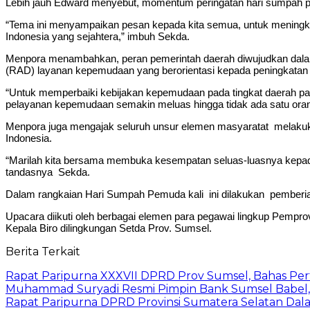
Lebih jauh Edward menyebut, momentum peringatan hari sumpah 
“Tema ini menyampaikan pesan kepada kita semua, untuk meningk
Indonesia yang sejahtera,” imbuh Sekda.
Menpora menambahkan, peran pemerintah daerah diwujudkan dalam
(RAD) layanan kepemudaan yang berorientasi kepada peningkatan 
“Untuk memperbaiki kebijakan kepemudaan pada tingkat daerah pa
pelayanan kepemudaan semakin meluas hingga tidak ada satu ora
Menpora juga mengajak seluruh unsur elemen masyaratat melaku
Indonesia.
“Marilah kita bersama membuka kesempatan seluas-luasnya kepad
tandasnya Sekda.
Dalam rangkaian Hari Sumpah Pemuda kali ini dilakukan pemberia
Upacara diikuti oleh berbagai elemen para pegawai lingkup Pempro
Kepala Biro dilingkungan Setda Prov. Sumsel.
Berita Terkait
Rapat Paripurna XXXVII DPRD Prov Sumsel, Bahas P
Muhammad Suryadi Resmi Pimpin Bank Sumsel Babel, S
Rapat Paripurna DPRD Provinsi Sumatera Selatan Dala