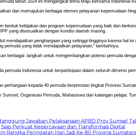
pemuda tahun 2024 ini mengangkat tema Maju Bersama Indonesia R
atkan dan memajukan berbagai elemen pelayanan kepemudaan hingga
 bentuk kebijakan dan program kepemudaan yang baik dan berkesi
IPP yang disesuaikan dengan kondisi daerah masing.
tut mendapatkan penghargaan yang setinggi-tingginya karena hal i
ng pemuda yang tidak mendapatkan pelayanan,” tambahnya.
kan berbagai langkah untuk mengembangkan potensi pemuda dengan
a pemuda Indonesia untuk berpartisipasi dalam seluruh dimensi p
n perhargaan kepada 40 pemuda berprestasi tingkat Provinsi Sumate
v Sumsel, Organisasi Pemuda, Mahasiswa dan kalangan pelajar. Turu
ertanggung Jawaban Pelaksanaan APBD Prov Sumsel T
iap Perkuat Kepercayaan dan Transformasi Digital
m Rangka Peringatan Hari Jadi Ke-80 Provinsi Sumater