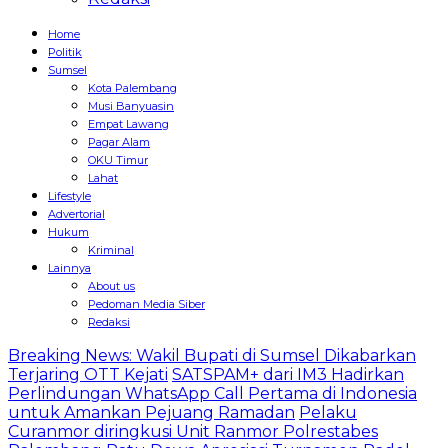
Home
Politik
Sumsel
Kota Palembang
Musi Banyuasin
Empat Lawang
Pagar Alam
OKU Timur
Lahat
Lifestyle
Advertorial
Hukum
Kriminal
Lainnya
About us
Pedoman Media Siber
Redaksi
Breaking News: Wakil Bupati di Sumsel Dikabarkan
Terjaring OTT Kejati
SATSPAM+ dari IM3 Hadirkan
Perlindungan WhatsApp Call Pertama di Indonesia
untuk Amankan Pejuang Ramadan
Pelaku
Curanmor diringkusi Unit Ranmor Polrestabes