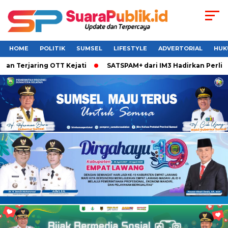
HOME
POLITIK
SUMSEL
LIFESTYLE
ADVERTORIAL
HUK
 Terjaring OTT Kejati
SATSPAM+ dari IM3 Hadirkan Perlindu