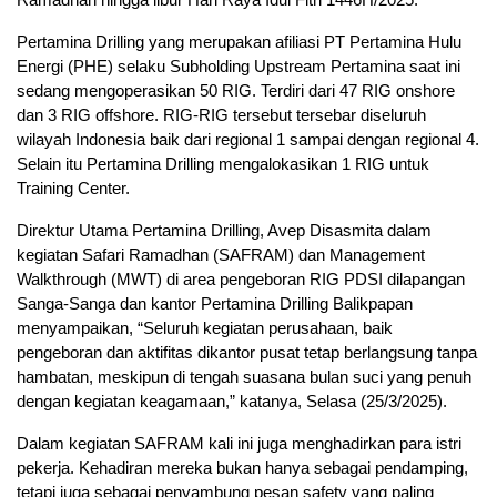
Pertamina Drilling yang merupakan afiliasi PT Pertamina Hulu
Energi (PHE) selaku Subholding Upstream Pertamina saat ini
sedang mengoperasikan 50 RIG. Terdiri dari 47 RIG onshore
dan 3 RIG offshore. RIG-RIG tersebut tersebar diseluruh
wilayah Indonesia baik dari regional 1 sampai dengan regional 4.
Selain itu Pertamina Drilling mengalokasikan 1 RIG untuk
Training Center.
Direktur Utama Pertamina Drilling, Avep Disasmita dalam
kegiatan Safari Ramadhan (SAFRAM) dan Management
Walkthrough (MWT) di area pengeboran RIG PDSI dilapangan
Sanga-Sanga dan kantor Pertamina Drilling Balikpapan
menyampaikan, “Seluruh kegiatan perusahaan, baik
pengeboran dan aktifitas dikantor pusat tetap berlangsung tanpa
hambatan, meskipun di tengah suasana bulan suci yang penuh
dengan kegiatan keagamaan,” katanya, Selasa (25/3/2025).
Dalam kegiatan SAFRAM kali ini juga menghadirkan para istri
pekerja. Kehadiran mereka bukan hanya sebagai pendamping,
tetapi juga sebagai penyambung pesan safety yang paling