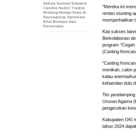
Sekda Sumsel Edward
“Mereka ini mend
Candra Hadiri Tradisi
Midang Morge Siwe di
rentan stunting 
Kayuagung, Apresiasi
memperhatikan t
Nilai Budaya dan
Pariwisata
Kiat sukses lain
Berkolaborasi 
program “Cegah S
(Canting Kencan
“Canting Kencana
menikah, calon 
kalau anemia/ku
kehamilan dulu d
Tim pendamping k
Urusan Agama (K
pengecekan kese
Kabupaten OKI me
tahun 2024 dapat