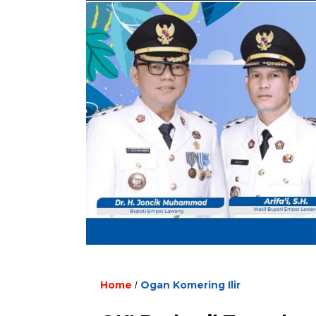
Home
Ogan Komering Ilir
/