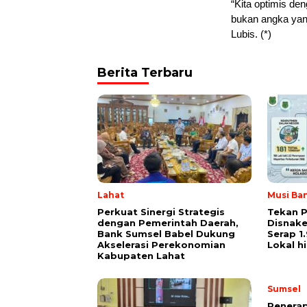
“Kita optimis de
bukan angka yan
Lubis. (*)
Berita Terbaru
Lahat
Musi Ba
Perkuat Sinergi Strategis
Tekan 
dengan Pemerintah Daerah,
Disnake
Bank Sumsel Babel Dukung
Serap 1
Akselerasi Perekonomian
Lokal h
Kabupaten Lahat
Sumsel
Penerap