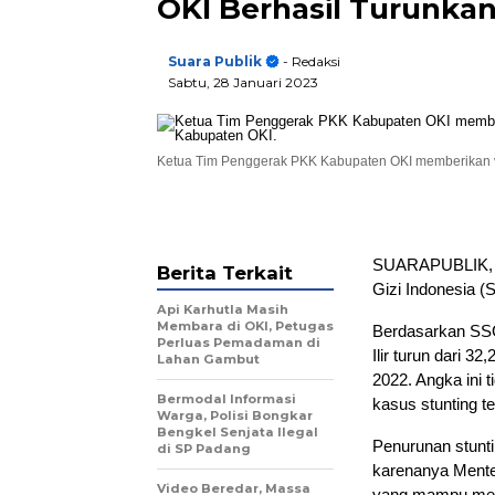
OKI Berhasil Turunkan
Suara Publik
- Redaksi
Sabtu, 28 Januari 2023
Ketua Tim Penggerak PKK Kabupaten OKI memberikan vi
SUARAPUBLIK, O
Berita Terkait
Gizi Indonesia 
Api Karhutla Masih
Membara di OKI, Petugas
Berdasarkan SSGI
Perluas Pemadaman di
Ilir turun dari 3
Lahan Gambut
2022. Angka ini
Bermodal Informasi
kasus stunting t
Warga, Polisi Bongkar
Bengkel Senjata Ilegal
Penurunan stunti
di SP Padang
karenanya Mente
Video Beredar, Massa
yang mampu mene