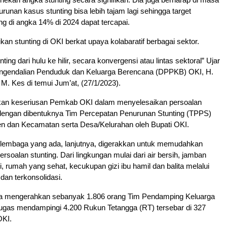
runan kasus stunting bisa lebih tajam lagi sehingga target
ng di angka 14% di 2024 dapat tercapai.
kan stunting di OKI berkat upaya kolabaratif berbagai sektor.
ing dari hulu ke hilir, secara konvergensi atau lintas sektoral” Ujar
ngendalian Penduduk dan Keluarga Berencana (DPPKB) OKI, H.
 M. Kes di temui Jum’at, (27/1/2023).
an keseriusan Pemkab OKI dalam menyelesaikan persoalan
i dengan dibentuknya Tim Percepatan Penurunan Stunting (TPPS)
en dan Kecamatan serta Desa/Kelurahan oleh Bupati OKI.
n lembaga yang ada, lanjutnya, digerakkan untuk memudahkan
rsoalan stunting. Dari lingkungan mulai dari air bersih, jamban
i, rumah yang sehat, kecukupan gizi ibu hamil dan balita melalui
 dan terkonsolidasi.
a mengerahkan sebanyak 1.806 orang Tim Pendamping Keluarga
ugas mendampingi 4.200 Rukun Tetangga (RT) tersebar di 327
OKI.