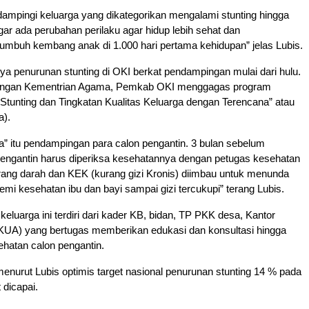
ampingi keluarga yang dikategorikan mengalami stunting hingga
agar ada perubahan perilaku agar hidup lebih sehat dan
umbuh kembang anak di 1.000 hari pertama kehidupan” jelas Lubis.
nya penurunan stunting di OKI berkat pendampingan mulai dari hulu.
dengan Kementrian Agama, Pemkab OKI menggagas program
tunting dan Tingkatan Kualitas Keluarga dengan Terencana” atau
a).
” itu pendampingan para calon pengantin. 3 bulan sebelum
pengantin harus diperiksa kesehatannya dengan petugas kesehatan
rang darah dan KEK (kurang gizi Kronis) diimbau untuk menunda
emi kesehatan ibu dan bayi sampai gizi tercukupi” terang Lubis.
eluarga ini terdiri dari kader KB, bidan, TP PKK desa, Kantor
UA) yang bertugas memberikan edukasi dan konsultasi hingga
hatan calon pengantin.
nurut Lubis optimis target nasional penurunan stunting 14 % pada
 dicapai.