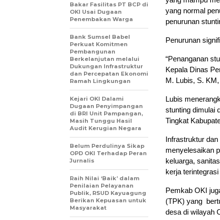
Bakar Fasilitas PT BCP di
yang normal penu
OKI Usai Dugaan
Penembakan Warga
penurunan stunti
Bank Sumsel Babel
Penurunan signifi
Perkuat Komitmen
Pembangunan
“Penanganan stunt
Berkelanjutan melalui
Dukungan Infrastruktur
Kepala Dinas Pe
dan Percepatan Ekonomi
M. Lubis, S. KM,
Ramah Lingkungan
Lubis menerangk
Kejari OKI Dalami
Dugaan Penyimpangan
stunting dimula
di BRI Unit Pampangan,
Tingkat Kabupat
Masih Tunggu Hasil
Audit Kerugian Negara
Infrastruktur da
Belum Perdulinya Sikap
menyelesaikan pe
OPD OKI Terhadap Peran
keluarga, sanitas
Jurnalis
kerja terintegrasi
Raih Nilai ‘Baik’ dalam
Penilaian Pelayanan
Pemkab OKI jug
Publik, RSUD Kayuagung
Berikan Kepuasan untuk
(TPK) yang bert
Masyarakat
desa di wilayah 