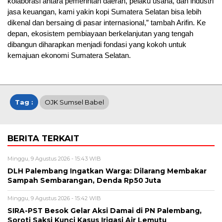
kolaborasi antara pemerintah daerah, pelaku usaha, dan industri
jasa keuangan, kami yakin kopi Sumatera Selatan bisa lebih
dikenal dan bersaing di pasar internasional,” tambah Arifin. Ke
depan, ekosistem pembiayaan berkelanjutan yang tengah
dibangun diharapkan menjadi fondasi yang kokoh untuk
kemajuan ekonomi Sumatera Selatan.
Tag :
OJK Sumsel Babel
BERITA TERKAIT
Minggu, 9 Agustus 2026 - 15:43 WIB
DLH Palembang Ingatkan Warga: Dilarang Membakar
Sampah Sembarangan, Denda Rp50 Juta
Minggu, 9 Agustus 2026 - 15:42 WIB
SIRA-PST Besok Gelar Aksi Damai di PN Palembang,
Soroti Saksi Kunci Kasus Irigasi Air Lemutu