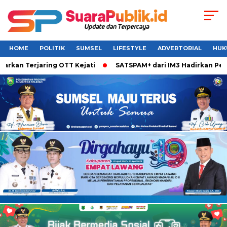
HOME
POLITIK
SUMSEL
LIFESTYLE
ADVERTORIAL
HUK
rkan Terjaring OTT Kejati
SATSPAM+ dari IM3 Hadirkan Perli