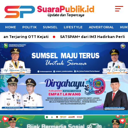
HOME
POLITIK
SUMSEL
LIFESTYLE
ADVERTORIAL
HUK
rjaring OTT Kejati
SATSPAM+ dari IM3 Hadirkan Perlindunga