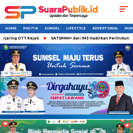
HOME
POLITIK
SUMSEL
LIFESTYLE
ADVERTORIAL
HUK
jaring OTT Kejati
SATSPAM+ dari IM3 Hadirkan Perlindungan