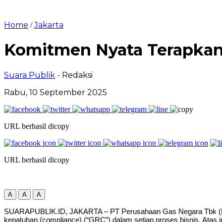
Home
Jakarta
/
Komitmen Nyata Terapkan
Suara Publik
- Redaksi
Rabu, 10 September 2025
URL berhasil dicopy
URL berhasil dicopy
A
A
A
SUARAPUBLIK.ID, JAKARTA – PT Perusahaan Gas Negara Tbk (PGN)
kepatuhan (compliance) (“GRC”) dalam setiap proses bisnis. Atas