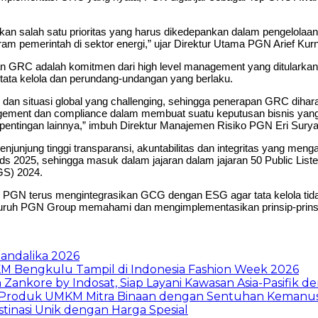
salah satu prioritas yang harus dikedepankan dalam pengelolaan pe
m pemerintah di sektor energi,” ujar Direktur Utama PGN Arief Kurni
GRC adalah komitmen dari high level management yang ditularkan
tata kelola dan perundang-undangan yang berlaku.
an situasi global yang challenging, sehingga penerapan GRC diharap
ment dan compliance dalam membuat suatu keputusan bisnis yang be
entingan lainnya,” imbuh Direktur Manajemen Risiko PGN Eri Surya
njunjung tinggi transparansi, akuntabilitas dan integritas yang meng
2025, sehingga masuk dalam jajaran dalam jajaran 50 Public Liste
GS) 2024.
GN terus mengintegrasikan GCG dengan ESG agar tata kelola tidak h
seluruh PGN Group memahami dan mengimplementasikan prinsip-prinsi
Mandalika 2026
M Bengkulu Tampil di Indonesia Fashion Week 2026
ankore by Indosat, Siap Layani Kawasan Asia-Pasifik de
at Produk UMKM Mitra Binaan dengan Sentuhan Kemanus
estinasi Unik dengan Harga Spesial