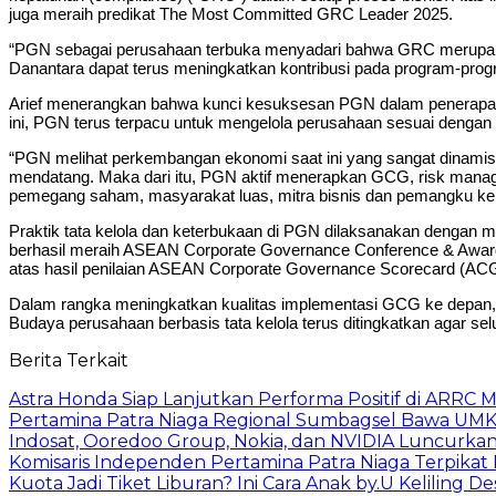
juga meraih predikat The Most Committed GRC Leader 2025.
“PGN sebagai perusahaan terbuka menyadari bahwa GRC merupakan 
Danantara dapat terus meningkatkan kontribusi pada program-progra
Arief menerangkan bahwa kunci kesuksesan PGN dalam penerapan 
ini, PGN terus terpacu untuk mengelola perusahaan sesuai dengan 
“PGN melihat perkembangan ekonomi saat ini yang sangat dinamis d
mendatang. Maka dari itu, PGN aktif menerapkan GCG, risk manage
pemegang saham, masyarakat luas, mitra bisnis dan pemangku kep
Praktik tata kelola dan keterbukaan di PGN dilaksanakan dengan me
berhasil meraih ASEAN Corporate Governance Conference & Awards 
atas hasil penilaian ASEAN Corporate Governance Scorecard (AC
Dalam rangka meningkatkan kualitas implementasi GCG ke depan, P
Budaya perusahaan berbasis tata kelola terus ditingkatkan agar 
Berita Terkait
Astra Honda Siap Lanjutkan Performa Positif di ARRC 
Pertamina Patra Niaga Regional Sumbagsel Bawa UMK
Indosat, Ooredoo Group, Nokia, dan NVIDIA Luncurkan Z
Komisaris Independen Pertamina Patra Niaga Terpik
Kuota Jadi Tiket Liburan? Ini Cara Anak by.U Keliling D