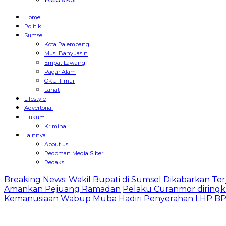
Home
Politik
Sumsel
Kota Palembang
Musi Banyuasin
Empat Lawang
Pagar Alam
OKU Timur
Lahat
Lifestyle
Advertorial
Hukum
Kriminal
Lainnya
About us
Pedoman Media Siber
Redaksi
Breaking News: Wakil Bupati di Sumsel Dikabarkan Terj
Amankan Pejuang Ramadan
Pelaku Curanmor diringk
Kemanusiaan
Wabup Muba Hadiri Penyerahan LHP BPK