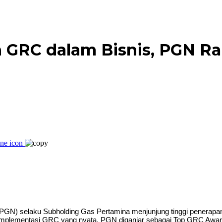
 GRC dalam Bisnis, PGN R
 selaku Subholding Gas Pertamina menjunjung tinggi penerapan t
 implementasi GRC yang nyata, PGN diganjar sebagai Top GRC Award