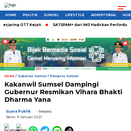
HOME
POLITIK
SUMSEL
LIFESTYLE
ADVERTORIAL
HUK
 OTT Kejati
SATSPAM+ dari IM3 Hadirkan Perlindungan What
/
/
Home
Gubernur Sumsel
Pemprov Sumsel
Kakanwil Sumsel Dampingi
Gubernur Resmikan Vihara Bhakti
Dharma Yana
Suara Publik
- Redaksi
Senin, 11 Januari 2021