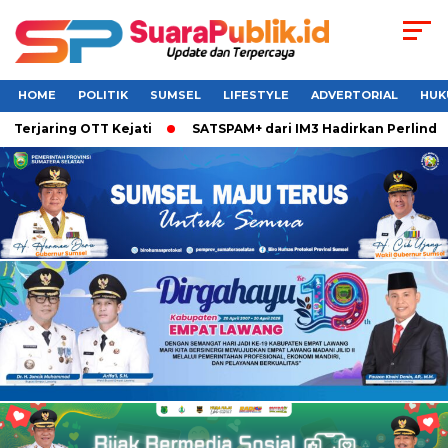
HOME
POLITIK
SUMSEL
LIFESTYLE
ADVERTORIAL
HUK
jaring OTT Kejati
SATSPAM+ dari IM3 Hadirkan Perlindunga