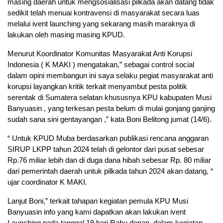
masing daerah untuk mengsosialisasi pilkada akan datang tidak
sedikit telah menuai kontravensi di masyarakat secara luas
melalui ivent launching yang sekarang masih maraknya di
lakukan oleh masing masing KPUD.
Menurut Koordinator Komunitas Masyarakat Anti Korupsi
Indonesia ( K MAKI ) mengatakan,” sebagai control social
dalam opini membangun ini saya selaku pegiat masyarakat anti
korupsi layangkan kritik terkait menyambut pesta politik
serentak di Sumatera selatan khususnya KPU kabupaten Musi
Banyuasin , yang terkesan pesta belum di mulai gonjang ganjing
sudah sana sini gentayangan ,” kata Boni Belitong jumat (14/6).
“ Untuk KPUD Muba berdasarkan publikasi rencana anggaran
SIRUP LKPP tahun 2024 telah di gelontor dari pusat sebesar
Rp.76 miliar lebih dan di duga dana hibah sebesar Rp. 80 miliar
dari pemerintah daerah untuk pilkada tahun 2024 akan datang, “
ujar coordinator K MAKI.
Lanjut Boni,” terkait tahapan kegiatan pemula KPU Musi
Banyuasin info yang kami dapatkan akan lakukan ivent
Launching pada tanggal 19 hari Rabu depan ,dalam kegiatan