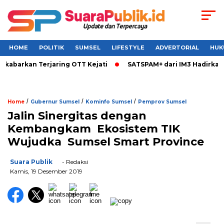
HOME
POLITIK
SUMSEL
LIFESTYLE
ADVERTORIAL
HUK
barkan Terjaring OTT Kejati
SATSPAM+ dari IM3 Hadirkan Per
/
/
/
Home
Gubernur Sumsel
Kominfo Sumsel
Pemprov Sumsel
Jalin Sinergitas dengan
Kembangkam Ekosistem TIK
Wujudka Sumsel Smart Province
Suara Publik
- Redaksi
Kamis, 19 Desember 2019