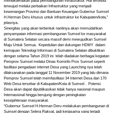
menitikberatkan pada pembangunan Infrastruktur. Hal tersebut
terwujud melalui perbaikan Infrastruktur yang menjadi
kewenangan Provinsi dan Bantuan Keuangan Gubernur Sumsel
H.Herman Deru khusus untuk infrastruktur ke Kabupaten/kota,”
jelasnya.
Sinergitas yang akan terbentuk nantinya akan memudahkan
penyampaian informasi pembangunan Sumsel ke masyarakat
di Sumatera Selatan secara massif demi mewujudkan Sumsel
Maju Untuk Semua. Kepedulian dan dukungan HDMY dalam
kemajuan Teknologi Informasi di Sumatera Selatan dibuktikan
dengan selama Tahun 2019 ini telah diadakan berbagai kegiatan
Pemprov Sumsel melalui Dinas Kominfo Prov Sumsel seperti
fasilitasi pengadaan internet Desa yang Launching nya telah
dilaksanakan pada tanggal 11 November 2019 yang lalu dimana
Pemprov Sumsel telah memfasilitasi 34 Internet Desa dan 170
Web Desa tersebar di Kabupaten/Kota di Sumsel . Potensi
Desa akan dapat dipublikasikan tidak hanya nasional maupun
Internasional hingga berujung dengan peningkatan
kesejahteraan masyarakat.
“Gubernur Sumsel H.Herman Deru melakukan pembangunan di
Sumsel dengan Selera Rakyat, jadi kerjasama yang terjadi