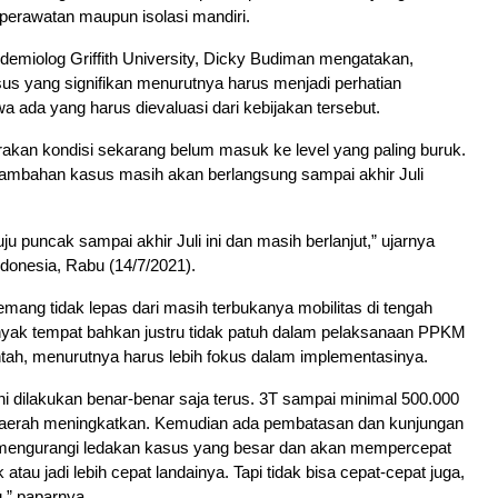
perawatan maupun isolasi mandiri.
emiolog Griffith University, Dicky Budiman mengatakan,
s yang signifikan menurutnya harus menjadi perhatian
a ada yang harus dievaluasi dari kebijakan tersebut.
akan kondisi sekarang belum masuk ke level yang paling buruk.
ambahan kasus masih akan berlangsung sampai akhir Juli
u puncak sampai akhir Juli ini dan masih berlanjut,” ujarnya
onesia, Rabu (14/7/2021).
ang tidak lepas dari masih terbukanya mobilitas di tengah
yak tempat bahkan justru tidak patuh dalam pelaksanaan PPKM
tah, menurutnya harus lebih fokus dalam implementasinya.
i dilakukan benar-benar saja terus. 3T sampai minimal 500.000
aerah meningkatkan. Kemudian ada pembatasan dan kunjungan
 mengurangi ledakan kasus yang besar dan akan mempercepat
 atau jadi lebih cepat landainya. Tapi tidak bisa cepat-cepat juga,
,” paparnya.