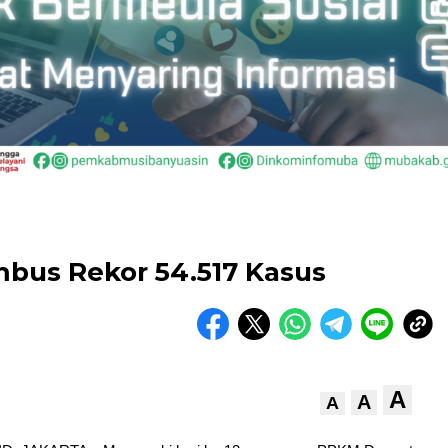
embus Rekor 54.517 Kasus
A
A
A