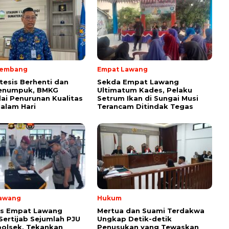
lembang
Empat Lawang
tesis Berhenti dan
Sekda Empat Lawang
enumpuk, BMKG
Ultimatum Kades, Pelaku
i Penurunan Kualitas
Setrum Ikan di Sungai Musi
alam Hari
Terancam Ditindak Tegas
awang
Hukum
es Empat Lawang
Mertua dan Suami Terdakwa
Sertijab Sejumlah PJU
Ungkap Detik-detik
olsek, Tekankan
Penusukan yang Tewaskan