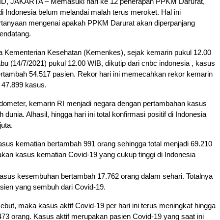
, JAKARTA – Memasuki hari ke 12 penerapan PPKM Darurat,
i Indonesia belum melandai malah terus meroket. Hal ini
tanyaan mengenai apakah PPKM Darurat akan diperpanjang
mendatang.
a Kementerian Kesehatan (Kemenkes), sejak kemarin pukul 12.00
abu (14/7/2021) pukul 12.00 WIB, dikutip dari cnbc indonesia , kasus
ertambah 54.517 pasien. Rekor hari ini memecahkan rekor kemarin
47.899 kasus.
dometer, kemarin RI menjadi negara dengan pertambahan kasus
uh dunia. Alhasil, hingga hari ini total konfirmasi positif di Indonesia
uta.
asus kematian bertambah 991 orang sehingga total menjadi 69.210
akan kasus kematian Covid-19 yang cukup tinggi di Indonesia
kasus kesembuhan bertambah 17.762 orang dalam sehari. Totalnya
asien yang sembuh dari Covid-19.
ebut, maka kasus aktif Covid-19 per hari ini terus meningkat hingga
3 orang. Kasus aktif merupakan pasien Covid-19 yang saat ini