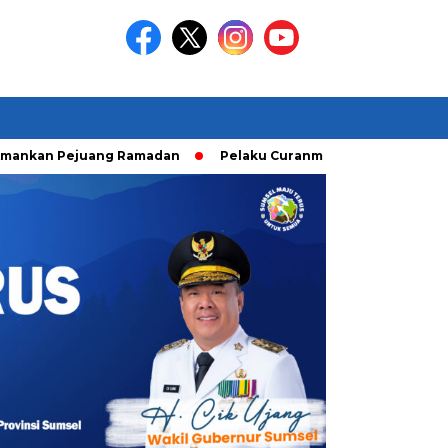
Pejuang Ramadan
Pelaku Curanmor diringkusi Unit Ranmor P