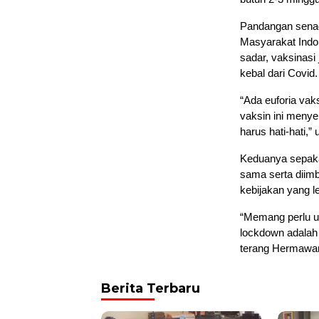
Pandangan senad
Masyarakat Indo
sadar, vaksinasi
kebal dari Covid.
“Ada euforia vak
vaksin ini menyeb
harus hati-hati,
Keduanya sepaka
sama serta diim
kebijakan yang l
“Memang perlu u
lockdown adalah 
terang Hermawan
Berita Terbaru