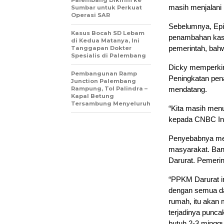
masih menjalani 
Sumbar untuk Perkuat
Operasi SAR
Sebelumnya, Epid
Kasus Bocah SD Lebam
penambahan kasu
di Kedua Matanya, Ini
pemerintah, bahw
Tanggapan Dokter
Spesialis di Palembang
Dicky memperkir
Pembangunan Ramp
Peningkatan pen
Junction Palembang
Rampung, Tol Palindra –
mendatang.
Kapal Betung
Tersambung Menyeluruh
“Kita masih menuj
kepada CNBC Ind
Penyebabnya mem
masyarakat. Ban
Darurat. Pemerin
“PPKM Darurat in
dengan semua d
rumah, itu akan
terjadinya puncak
butuh 2-3 minggu