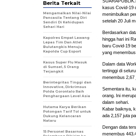
SUARAPUBLIK.ID
Berita Terkait
kasus Covid-19 d
Mengamalkan Nilai-Nilai
menimbulkan per
Pancasila Tentang Diri
setelah 20 Juli 
Sendiri Di Kehidupan
Sehari Hari
Berdasarkan dat
Kapolres Empat Lawang
hingga hari ini R
Lepas Tim Dan Atlet
baru Covid-19 b
Bulutangkis Menuju
Kapolda Cup Esport
yang menembus 
Kasus Super Flu Masuk
Dalam data Worl
di Sumsel, 5 Orang
tertinggi di selur
Terjangkit
menembus 2,67 j
Berintegritas Tinggi dan
Innovative, Dirkrimsus
Sementara itu, k
Polda Gorontalo Raih
orang. Ini merup
Penghargaan Level Asia
dalam sehari.
Hutama Karya Berikan
Kabar baiknya, 
Potongan Tarif Tol untuk
ada 2,157 juta p
Dukung Kelancaran
Nataru
Dengan data ters
15 Personel Basarnas
menembus 443.47
Palembang Dikirim ke