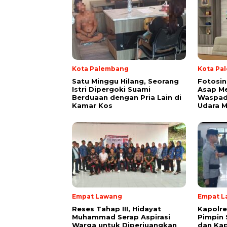
Kota Palembang
Kota Pa
Satu Minggu Hilang, Seorang
Fotosin
Istri Dipergoki Suami
Asap M
Berduaan dengan Pria Lain di
Waspada
Kamar Kos
Udara M
Empat Lawang
Empat L
Reses Tahap III, Hidayat
Kapolr
Muhammad Serap Aspirasi
Pimpin 
Warga untuk Diperjuangkan
dan Kap