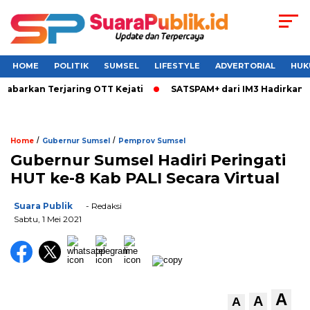
HOME
POLITIK
SUMSEL
LIFESTYLE
ADVERTORIAL
HUK
rkan Terjaring OTT Kejati
SATSPAM+ dari IM3 Hadirkan Perl
/
/
Home
Gubernur Sumsel
Pemprov Sumsel
Gubernur Sumsel Hadiri Peringati
HUT ke-8 Kab PALI Secara Virtual
Suara Publik
- Redaksi
Sabtu, 1 Mei 2021
A
A
A