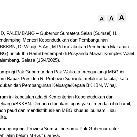
A
A
A
, PALEMBANG – Gubernur Sumatera Selan (Sumsel) H.
ndampingi Menteri Kependudukan dan Pembangunan
 BKKBN, Dr Wihaji, S.Ag., M.Pd melakukan Pemberian Makanan
(MBG) untuk Ibu Hamil bertempat di Posyandu Mawar Komplek Walet
alembang, Selasa (15/4/2025).
idampingi Pak Gubernur dan Pak Walikota mengunjungi MBG ini
ram Bapak Presiden RI Prabowo Subianto melalui asta cita,” kata
dukan dan Pembangunan Keluarga/Kepala BKKBN, Wihaji.
ram ini kebetulan ada di Kementerian Kependudukan dan
uarga/BKKBN. Dimana diberikan tugas yakni mendata ibu hamil,
non paud dan mendistribusikan MBG khusus ibu hamil, ibu
ita.
a mengunjungi Provinsi Sumsel bersama Pak Gubernur untuk
h jalan belum MBG,” ujarnya.