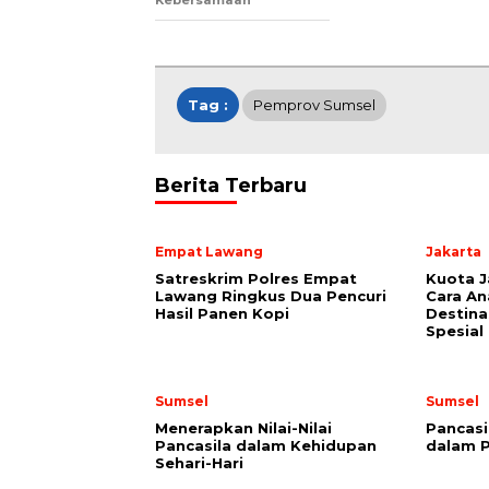
Kebersamaan
Tag :
Pemprov Sumsel
Berita Terbaru
Empat Lawang
Jakarta
Satreskrim Polres Empat
Kuota Ja
Lawang Ringkus Dua Pencuri
Cara An
Hasil Panen Kopi
Destina
Spesial
Sumsel
Sumsel
Menerapkan Nilai-Nilai
Pancas
Pancasila dalam Kehidupan
dalam P
Sehari-Hari