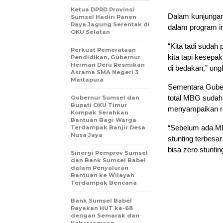
Ketua DPRD Provinsi
Dalam kunjungan 
Sumsel Hadiri Panen
Raya Jagung Serentak di
dalam program i
OKU Selatan
“Kita tadi sudah 
Perkuat Pemerataan
kita tapi kesepa
Pendidikan, Gubernur
Herman Deru Resmikan
di bedakan,” un
Asrama SMA Negeri 3
Martapura
Sementara Guber
total MBG sudah 
Gubernur Sumsel dan
Bupati OKU Timur
menyampaikan ra
Kompak Serahkan
Bantuan Bagi Warga
“Sebelum ada MBG
Terdampak Banjir Desa
Nusa Jaya
stunting terbesar
bisa zero stunti
Sinergi Pemprov Sumsel
dan Bank Sumsel Babel
dalam Penyaluran
Bantuan ke Wilayah
Terdampak Bencana
Bank Sumsel Babel
Rayakan HUT ke-68
dengan Semarak dan