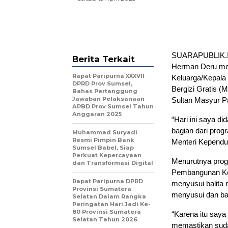
SUARAPUBLIK.ID
Berita Terkait
Herman Deru me
Rapat Paripurna XXXVII
Keluarga/Kepala
DPRD Prov Sumsel,
Bergizi Gratis 
Bahas Pertanggung
Jawaban Pelaksanaan
Sultan Masyur P
APBD Prov Sumsel Tahun
Anggaran 2025
“Hari ini saya d
bagian dari prog
Muhammad Suryadi
Resmi Pimpin Bank
Menteri Kependu
Sumsel Babel, Siap
Perkuat Kepercayaan
Menurutnya prog
dan Transformasi Digital
Pembangunan Kel
Rapat Paripurna DPRD
menyusui balita 
Provinsi Sumatera
menyusui dan bal
Selatan Dalam Rangka
Peringatan Hari Jadi Ke-
80 Provinsi Sumatera
“Karena itu say
Selatan Tahun 2026
memastikan suda