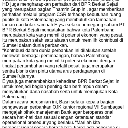
HD juga mengharapkan perhatian dari BPR Berkat Sejati
yang merupakan bagian Thamrin Grup ini, agar memberikan
perhatian melalui program CSR terhadap kebutuhan ruang
publik di kota Palembang yang membutuhkan tambahan
taman dan kotak sampah.Elysa selaku pemegang saham PT.
BPR Berkat Sejati mengatakan bahwa kota Palembang
merupakan kota yang memiliki potensi ekonomi yang pesat.
Itu merupakan salah satu alasan untuk memilih kontribusi di
Sumsel dalam dunia perbankan.
“Kontribusi dalam dunia perbankan ini dilakukan setelah
melewati berbagai pertimbangan, bahwa Palembang
merupakan kota yang memiliki potensi ekonomi dengan
tingkat pertumbuhan yang relatif pesat, juga merupakan
sentra bisnis dan pintu utama arus perdagangan di
Sumsel”ujarnya.
Elysa juga menambahkan kehadiran BPR Berkat Sejati ini
untuk menjadi bagian penting dan berhimpun dalam
menyalurkan dana nasabah serta untuk memajukan Kota
Palembang.
Dalam acara peresmian ini, Basri selaku kepala bagian
pengawasan perbankan OJK kantor regional VII Sumbagsel
mengajak pihak manajemen Bank agar beroperasional
secara hati-hati dan sesuai dengan ketentuan standar
operasional prosedur yang berlaku. “Marilah kita
beroperasional secara berhati-hati, karna ada beberapa di