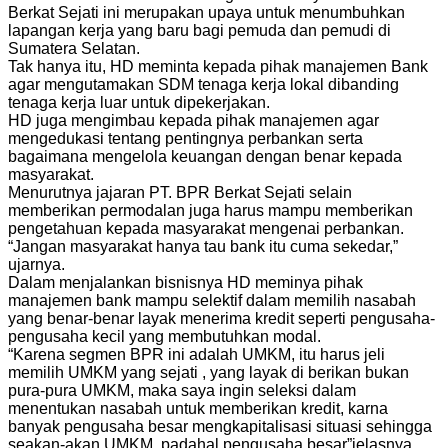
Berkat Sejati ini merupakan upaya untuk menumbuhkan
lapangan kerja yang baru bagi pemuda dan pemudi di
Sumatera Selatan.
Tak hanya itu, HD meminta kepada pihak manajemen Bank
agar mengutamakan SDM tenaga kerja lokal dibanding
tenaga kerja luar untuk dipekerjakan.
HD juga mengimbau kepada pihak manajemen agar
mengedukasi tentang pentingnya perbankan serta
bagaimana mengelola keuangan dengan benar kepada
masyarakat.
Menurutnya jajaran PT. BPR Berkat Sejati selain
memberikan permodalan juga harus mampu memberikan
pengetahuan kepada masyarakat mengenai perbankan.
“Jangan masyarakat hanya tau bank itu cuma sekedar,”
ujarnya.
Dalam menjalankan bisnisnya HD meminya pihak
manajemen bank mampu selektif dalam memilih nasabah
yang benar-benar layak menerima kredit seperti pengusaha-
pengusaha kecil yang membutuhkan modal.
“Karena segmen BPR ini adalah UMKM, itu harus jeli
memilih UMKM yang sejati , yang layak di berikan bukan
pura-pura UMKM, maka saya ingin seleksi dalam
menentukan nasabah untuk memberikan kredit, karna
banyak pengusaha besar mengkapitalisasi situasi sehingga
seakan-akan UMKM, padahal pengusaha besar”jelasnya.