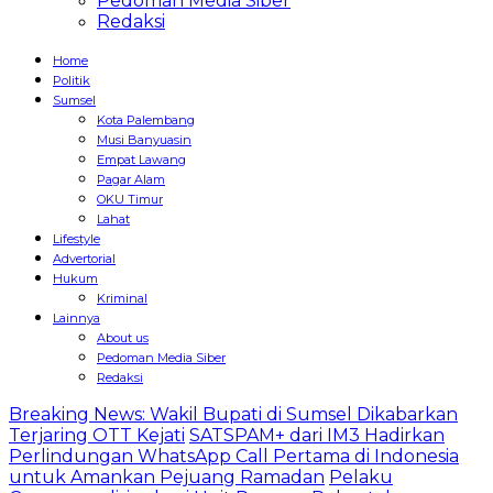
Pedoman Media Siber
Redaksi
Home
Politik
Sumsel
Kota Palembang
Musi Banyuasin
Empat Lawang
Pagar Alam
OKU Timur
Lahat
Lifestyle
Advertorial
Hukum
Kriminal
Lainnya
About us
Pedoman Media Siber
Redaksi
Breaking News: Wakil Bupati di Sumsel Dikabarkan
Terjaring OTT Kejati
SATSPAM+ dari IM3 Hadirkan
Perlindungan WhatsApp Call Pertama di Indonesia
untuk Amankan Pejuang Ramadan
Pelaku