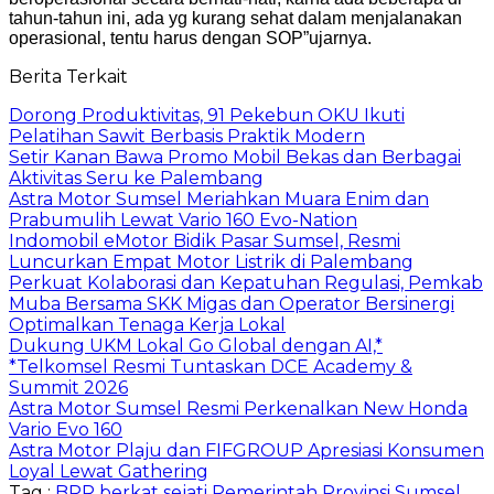
tahun-tahun ini, ada yg kurang sehat dalam menjalanakan
operasional, tentu harus dengan SOP”ujarnya.
Berita Terkait
Dorong Produktivitas, 91 Pekebun OKU Ikuti
Pelatihan Sawit Berbasis Praktik Modern
Setir Kanan Bawa Promo Mobil Bekas dan Berbagai
Aktivitas Seru ke Palembang
Astra Motor Sumsel Meriahkan Muara Enim dan
Prabumulih Lewat Vario 160 Evo-Nation
Indomobil eMotor Bidik Pasar Sumsel, Resmi
Luncurkan Empat Motor Listrik di Palembang
Perkuat Kolaborasi dan Kepatuhan Regulasi, Pemkab
Muba Bersama SKK Migas dan Operator Bersinergi
Optimalkan Tenaga Kerja Lokal
Dukung UKM Lokal Go Global dengan AI,*
*Telkomsel Resmi Tuntaskan DCE Academy &
Summit 2026
Astra Motor Sumsel Resmi Perkenalkan New Honda
Vario Evo 160
Astra Motor Plaju dan FIFGROUP Apresiasi Konsumen
Loyal Lewat Gathering
Tag :
BPR berkat sejati
Pemerintah Provinsi Sumsel