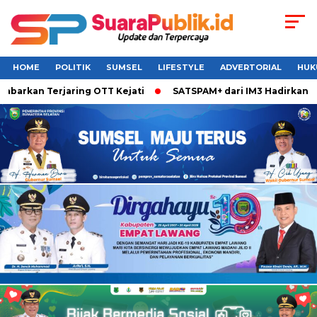
HOME
POLITIK
SUMSEL
LIFESTYLE
ADVERTORIAL
HUK
barkan Terjaring OTT Kejati
SATSPAM+ dari IM3 Hadirkan Per