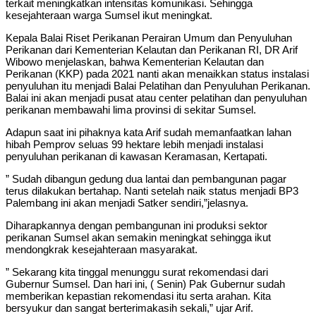
terkait meningkatkan intensitas komunikasi. Sehingga
kesejahteraan warga Sumsel ikut meningkat.
Kepala Balai Riset Perikanan Perairan Umum dan Penyuluhan
Perikanan dari Kementerian Kelautan dan Perikanan RI, DR Arif
Wibowo menjelaskan, bahwa Kementerian Kelautan dan
Perikanan (KKP) pada 2021 nanti akan menaikkan status instalasi
penyuluhan itu menjadi Balai Pelatihan dan Penyuluhan Perikanan.
Balai ini akan menjadi pusat atau center pelatihan dan penyuluhan
perikanan membawahi lima provinsi di sekitar Sumsel.
Adapun saat ini pihaknya kata Arif sudah memanfaatkan lahan
hibah Pemprov seluas 99 hektare lebih menjadi instalasi
penyuluhan perikanan di kawasan Keramasan, Kertapati.
” Sudah dibangun gedung dua lantai dan pembangunan pagar
terus dilakukan bertahap. Nanti setelah naik status menjadi BP3
Palembang ini akan menjadi Satker sendiri,”jelasnya.
Diharapkannya dengan pembangunan ini produksi sektor
perikanan Sumsel akan semakin meningkat sehingga ikut
mendongkrak kesejahteraan masyarakat.
” Sekarang kita tinggal menunggu surat rekomendasi dari
Gubernur Sumsel. Dan hari ini, ( Senin) Pak Gubernur sudah
memberikan kepastian rekomendasi itu serta arahan. Kita
bersyukur dan sangat berterimakasih sekali,” ujar Arif.