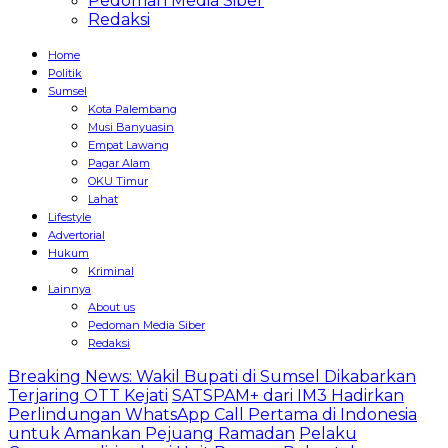
Pedoman Media Siber
Redaksi
Home
Politik
Sumsel
Kota Palembang
Musi Banyuasin
Empat Lawang
Pagar Alam
OKU Timur
Lahat
Lifestyle
Advertorial
Hukum
Kriminal
Lainnya
About us
Pedoman Media Siber
Redaksi
Breaking News: Wakil Bupati di Sumsel Dikabarkan
Terjaring OTT Kejati
SATSPAM+ dari IM3 Hadirkan
Perlindungan WhatsApp Call Pertama di Indonesia
untuk Amankan Pejuang Ramadan
Pelaku