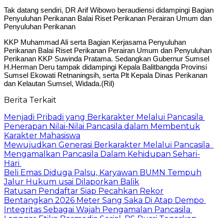
Tak datang sendiri, DR Arif Wibowo beraudiensi didampingi Bagian
Penyuluhan Perikanan Balai Riset Perikanan Perairan Umum dan
Penyuluhan Perikanan
KKP Muhammad Ali serta Bagian Kerjasama Penyuluhan
Perikanan Balai Riset Perikanan Perairan Umum dan Penyuluhan
Perikanan KKP Suwinda Pratama. Sedangkan Gubernur Sumsel
H.Herman Deru tampak didampingi Kepala Balitbangda Provinsi
Sumsel Ekowati Retnaningsih, serta Plt Kepala Dinas Perikanan
dan Kelautan Sumsel, Widada.(Ril)
Berita Terkait
Menjadi Pribadi yang Berkarakter Melalui Pancasila
Penerapan Nilai-Nilai Pancasila dalam Membentuk
Karakter Mahasiswa
Mewujudkan Generasi Berkarakter Melalui Pancasila
Mengamalkan Pancasila Dalam Kehidupan Sehari-
Hari
Beli Emas Diduga Palsu, Karyawan BUMN Tempuh
Jalur Hukum usai Dilaporkan Balik
Ratusan Pendaftar Siap Pecahkan Rekor
Bentangkan 2026 Meter Sang Saka Di Atap Dempo
Integritas Sebagai Wajah Pengamalan Pancasila