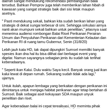
daerah sangat mendukung rekomendasi pembangunan balai
tersebut. Bahkan Pemprov juga telah memberikan lahan hibah di
kawasan yang sangat strategis baik dari sisi letak maupun
asetnya.
” Pasti mendukung sekali, bahkan kita sudah berikan lahan yang
strategis di dekat sungai terbesar di sini. Sehingga sirkulasi airnya
nanti akan mumpuni sekali bahkan untuk penelitian,” jelasnya saat
menerima audiensi rombongan Balai Riset Perikanan Perairan
Umum dan Penyuluhan Perikanan dari Kementerian Kelautan dan
Perikanan RI di ruang tamu Gubernur, Senin (31/8/20)
Lebih jauh kata HD, tak dapat dipungkiri Sumsel memiliki banyak
spesies ikan dna hal itu bisa dilihat dari berbagai event yang
digelar. Namun sayangnya sebagian jenis itu sudah tak terlihat
keberadaanya.
” Seperti ikan Kalui. Dulu waktu Saya kecil. Banyak orang jual ikan
kalui lewat di depan rumah. Sekarang sudah tidak ada lagi,”
ujarnya.
Untuk itulah, apapun lembaga yang berkaitan dengan perikanan ini
dimintanya untuk menjaga habitat perikanan agar tetap bertahan di
Sumsel. Baik sebagai aset kekayaan SDA maupun unyuk
penelitian dan riset.
Agar keberadaan balai ini cepat terealisasi, HD meminta pihak