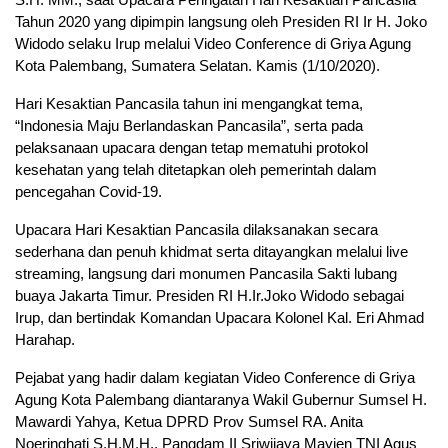
Tahun 2020 yang dipimpin langsung oleh Presiden RI Ir H. Joko
Widodo selaku Irup melalui Video Conference di Griya Agung
Kota Palembang, Sumatera Selatan. Kamis (1/10/2020).
Hari Kesaktian Pancasila tahun ini mengangkat tema,
“Indonesia Maju Berlandaskan Pancasila”, serta pada
pelaksanaan upacara dengan tetap mematuhi protokol
kesehatan yang telah ditetapkan oleh pemerintah dalam
pencegahan Covid-19.
Upacara Hari Kesaktian Pancasila dilaksanakan secara
sederhana dan penuh khidmat serta ditayangkan melalui live
streaming, langsung dari monumen Pancasila Sakti lubang
buaya Jakarta Timur. Presiden RI H.Ir.Joko Widodo sebagai
Irup, dan bertindak Komandan Upacara Kolonel Kal. Eri Ahmad
Harahap.
Pejabat yang hadir dalam kegiatan Video Conference di Griya
Agung Kota Palembang diantaranya Wakil Gubernur Sumsel H.
Mawardi Yahya, Ketua DPRD Prov Sumsel RA. Anita
Noeringhati S.H.M.H., Pangdam II Sriwijaya Mayjen TNI Agus