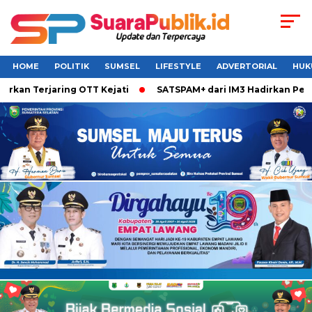
HOME
POLITIK
SUMSEL
LIFESTYLE
ADVERTORIAL
HUK
 Terjaring OTT Kejati
SATSPAM+ dari IM3 Hadirkan Perlindu