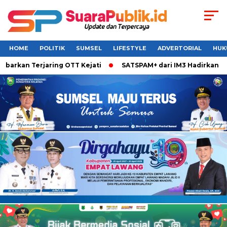
HOME
POLITIK
SUMSEL
LIFESTYLE
ADVERTORIAL
HUK
an Terjaring OTT Kejati
SATSPAM+ dari IM3 Hadirkan Perlin