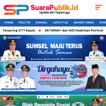
HOME
POLITIK
SUMSEL
LIFESTYLE
ADVERTORIAL
HUK
aring OTT Kejati
SATSPAM+ dari IM3 Hadirkan Perlindungan 