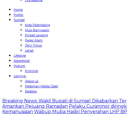
Home
Politik
Sumsel
Kota Palembang
Musi Banyuasin
Empat Lawang
Pagar Alam
OKU Timur
Lahat
Lifestyle
Advertorial
Hukum
Kriminal
Lainnya
About us
Pedoman Media Siber
Redaksi
Breaking News: Wakil Bupati di Sumsel Dikabarkan Terj
Amankan Pejuang Ramadan
Pelaku Curanmor diringk
Kemanusiaan
Wabup Muba Hadiri Penyerahan LHP BPK