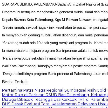
SUARAPUBLIK.ID, PALEMBANG-Badan Amil Zakat Nasional (Baznas
Program ini bertujuan menghasilkan generasi muda islami dan mand
Kepala Baznas Kota Palembang, Kgs M Ridwan Nawawi, mengatakan,
“Selain rumah, sekolah juga klinik kesehatan terpusat menjadi satu 
Ia menyebutkan gedung itu baru akan dibangun, dan mulai peneri
“Sekarang sudah ada 10 anak yang menjalani program ini. Kami me
Ia menambahkan, tujuan program Santripreneur adalah untuk mewuju
“Para siswa putus sekolah ini nantinya akan belajar ilmu agama, se
Wali Kota Palembang Harnojoyo menyambut positif program Santri
“Dengan dimilikinya program Santripreneur di Palembang, akan mela
Berita Terkait
Pertamina Patra Niaga Regional Sumbagsel Raih Gold
Motor Raib di Parkiran RSUD Bari Palembang, Keluarg
Diduga Dibacok Tetangga Usai Cekcok, IRT di Palemba
BHS Desak Evaluasi Total Keselamatan Pelayaran Usai