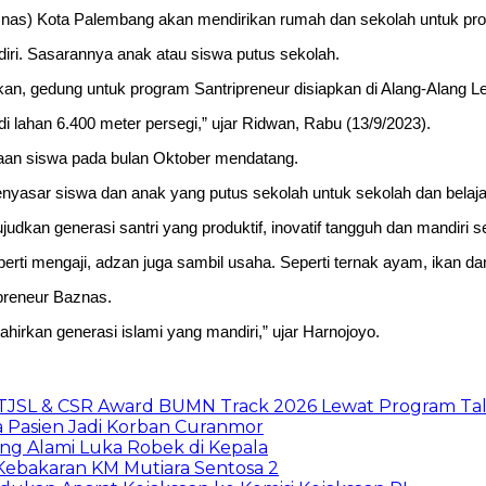
) Kota Palembang akan mendirikan rumah dan sekolah untuk prog
iri. Sasarannya anak atau siswa putus sekolah.
 gedung untuk program Santripreneur disiapkan di Alang-Alang Le
di lahan 6.400 meter persegi,” ujar Ridwan, Rabu (13/9/2023).
maan siswa pada bulan Oktober mendatang.
nyasar siswa dan anak yang putus sekolah untuk sekolah dan belaja
dkan generasi santri yang produktif, inovatif tangguh dan mandiri s
perti mengaji, adzan juga sambil usaha. Seperti ternak ayam, ikan d
preneur Baznas.
hirkan generasi islami yang mandiri,” ujar Harnojoyo.
 TJSL & CSR Award BUMN Track 2026 Lewat Program Tal
a Pasien Jadi Korban Curanmor
ng Alami Luka Robek di Kepala
 Kebakaran KM Mutiara Sentosa 2