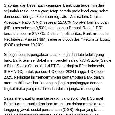
Stabilitas dan kesehatan keuangan Bank juga tercermin dari
sejumlah rasio utama yang tetap berada pada level yang sehat
dan sesuai dengan ketentuan regulator. Antara lain, Capital
Adequacy Ratio (CAR) sebesar 22,50%, Non-Performing Loan
(NPL) net sebesar 0,50%, dan Loan to Deposit Ratio (LDR)
tercatat sebesar 87,77%. Dari sisi profitabilitas, Bank mencatat
Net Interest Margin (NIM) sebesar 6,65% dan *Return on Equity
(ROE) sebesar 10,20%.
Sebagai bentuk pengakuan atas kinerja dan tata kelola yang
baik, Bank Sumsel Babel memperoleh rating idA+/Stable (Single
A Plus; Stable Outlook) dari PT Pemeringkat Efek Indonesia
(PEFINDO) untuk periode 1 Oktober 2024 hingga 1 Oktober
2025. Peringkat ini mencerminkan kemampuan Bank dalam
memenuhi kewajiban keuangan jangka panjangnya dengan
tingkat risiko yang relatif rendah dalam jangka menengah.
Selain mencatat kinerja keuangan yang solid, Bank Sumsel
Babel juga menunjukkan komitmen kuat dalam menjalankan
tanggung jawab sosial perusahaan (CSR). Sepanjang tahun