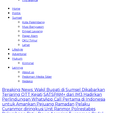
Home
Politik
Sumsel
Kota Palembang
Musi Banyuasin
Empat Lawang
Pagar Alam
OKU Timur
Lahat
Lifestyle
Advertorial
Hukum
Kriminal
Lainnya
About us
Pedoman Media Siber
Redaksi
Breaking News: Wakil Bupati di Sumsel Dikabarkan
Terjaring OTT Kejati
SATSPAM+ dari IM3 Hadirkan
Perlindungan WhatsApp Call Pertama di Indonesia
untuk Amankan Pejuang Ramadan
Pelaku
Curanmor diringkusi Unit Ranmor Polrestabes