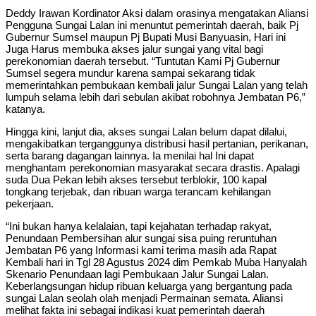
Deddy Irawan Kordinator Aksi dalam orasinya mengatakan Aliansi
Pengguna Sungai Lalan ini menuntut pemerintah daerah, baik Pj
Gubernur Sumsel maupun Pj Bupati Musi Banyuasin, Hari ini
Juga Harus membuka akses jalur sungai yang vital bagi
perekonomian daerah tersebut. “Tuntutan Kami Pj Gubernur
Sumsel segera mundur karena sampai sekarang tidak
memerintahkan pembukaan kembali jalur Sungai Lalan yang telah
lumpuh selama lebih dari sebulan akibat robohnya Jembatan P6,”
katanya.
Hingga kini, lanjut dia, akses sungai Lalan belum dapat dilalui,
mengakibatkan terganggunya distribusi hasil pertanian, perikanan,
serta barang dagangan lainnya. Ia menilai hal Ini dapat
menghantam perekonomian masyarakat secara drastis. Apalagi
suda Dua Pekan lebih akses tersebut terblokir, 100 kapal
tongkang terjebak, dan ribuan warga terancam kehilangan
pekerjaan.
“Ini bukan hanya kelalaian, tapi kejahatan terhadap rakyat,
Penundaan Pembersihan alur sungai sisa puing reruntuhan
Jembatan P6 yang Informasi kami terima masih ada Rapat
Kembali hari in Tgl 28 Agustus 2024 dim Pemkab Muba Hanyalah
Skenario Penundaan lagi Pembukaan Jalur Sungai Lalan.
Keberlangsungan hidup ribuan keluarga yang bergantung pada
sungai Lalan seolah olah menjadi Permainan semata. Aliansi
melihat fakta ini sebagai indikasi kuat pemerintah daerah