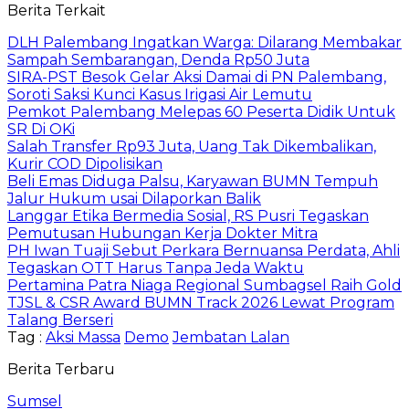
Berita Terkait
DLH Palembang Ingatkan Warga: Dilarang Membakar
Sampah Sembarangan, Denda Rp50 Juta
SIRA-PST Besok Gelar Aksi Damai di PN Palembang,
Soroti Saksi Kunci Kasus Irigasi Air Lemutu
Pemkot Palembang Melepas 60 Peserta Didik Untuk
SR Di OKi
Salah Transfer Rp93 Juta, Uang Tak Dikembalikan,
Kurir COD Dipolisikan
Beli Emas Diduga Palsu, Karyawan BUMN Tempuh
Jalur Hukum usai Dilaporkan Balik
Langgar Etika Bermedia Sosial, RS Pusri Tegaskan
Pemutusan Hubungan Kerja Dokter Mitra
PH Iwan Tuaji Sebut Perkara Bernuansa Perdata, Ahli
Tegaskan OTT Harus Tanpa Jeda Waktu
Pertamina Patra Niaga Regional Sumbagsel Raih Gold
TJSL & CSR Award BUMN Track 2026 Lewat Program
Talang Berseri
Tag :
Aksi Massa
Demo
Jembatan Lalan
Berita Terbaru
Sumsel