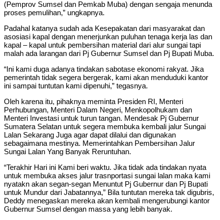
(Pemprov Sumsel dan Pemkab Muba) dengan sengaja menunda
proses pemulihan,” ungkapnya.
Padahal katanya sudah ada Kesepakatan dari masyarakat dan
asosiasi kapal dengan menerjunkan puluhan tenaga kerja las dan
kapal – kapal untuk pembersihan material dari alur sungai tapi
malah ada larangan dari Pj Gubernur Sumsel dan Pj Bupati Muba.
“Ini kami duga adanya tindakan sabotase ekonomi rakyat. Jika
pemerintah tidak segera bergerak, kami akan menduduki kantor
ini sampai tuntutan kami dipenuhi,” tegasnya.
Oleh karena itu, pihaknya meminta Presiden RI, Menteri
Perhubungan, Menteri Dalam Negeri, Menkopolhukam dan
Menteri Investasi untuk turun tangan. Mendesak Pj Gubernur
Sumatera Selatan untuk segera membuka kembali jalur Sungai
Lalan Sekarang Juga agar dapat dilalui dan digunakan
sebagaimana mestinya. Memerintahkan Pembersihan Jalur
Sungai Lalan Yang Banyak Reruntuhan.
“Terakhir Hari ini Kami beri waktu. Jika tidak ada tindakan nyata
untuk membuka akses jalur trasnportasi sungai lalan maka kami
nyatakn akan segan-segan Menuntut Pj Gubernur dan Pj Bupati
untuk Mundur dari Jabatannya,” Bila tuntutan mereka tak digubris,
Deddy menegaskan mereka akan kembali mengerubungi kantor
Gubernur Sumsel dengan massa yang lebih banyak.