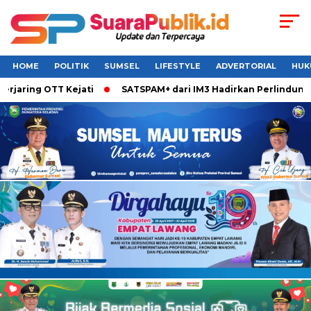
HOME
POLITIK
SUMSEL
LIFESTYLE
ADVERTORIAL
HUK
g OTT Kejati
SATSPAM+ dari IM3 Hadirkan Perlindungan Wha