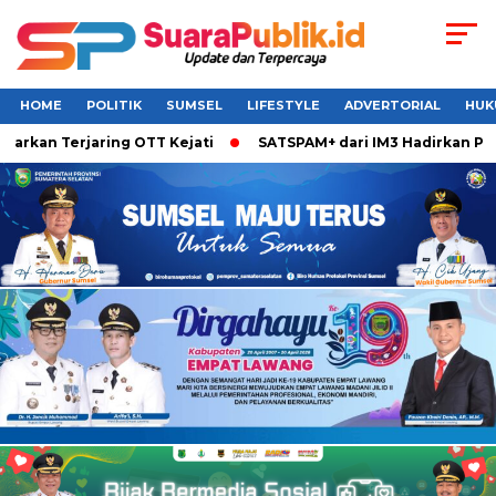
HOME
POLITIK
SUMSEL
LIFESTYLE
ADVERTORIAL
HUK
rkan Terjaring OTT Kejati
SATSPAM+ dari IM3 Hadirkan Perl