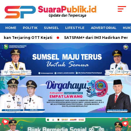
HOME
POLITIK
SUMSEL
LIFESTYLE
ADVERTORIAL
HUK
Terjaring OTT Kejati
SATSPAM+ dari IM3 Hadirkan Perlindun