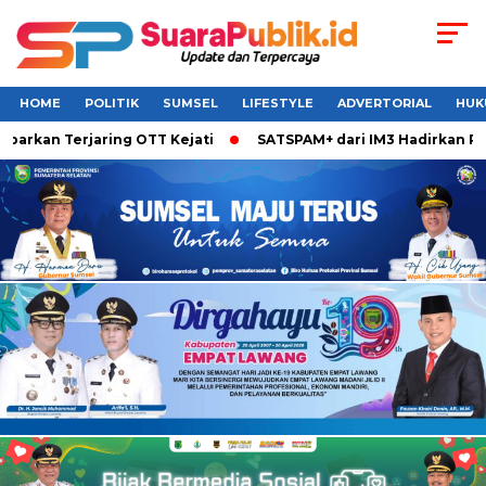
HOME
POLITIK
SUMSEL
LIFESTYLE
ADVERTORIAL
HUK
rkan Terjaring OTT Kejati
SATSPAM+ dari IM3 Hadirkan Perl