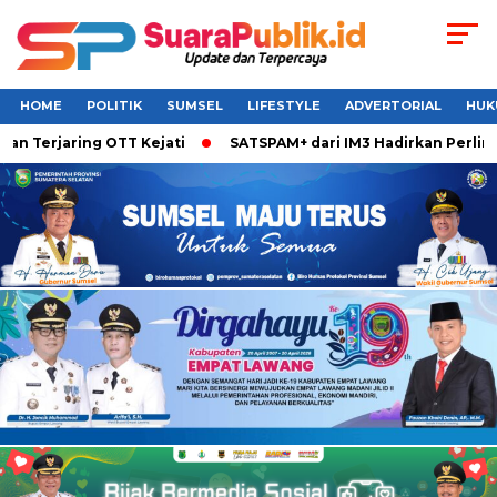
HOME
POLITIK
SUMSEL
LIFESTYLE
ADVERTORIAL
HUK
erjaring OTT Kejati
SATSPAM+ dari IM3 Hadirkan Perlindung