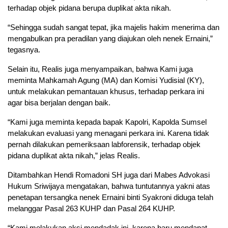
terhadap objek pidana berupa duplikat akta nikah.
“Sehingga sudah sangat tepat, jika majelis hakim menerima dan
mengabulkan pra peradilan yang diajukan oleh nenek Ernaini,”
tegasnya.
Selain itu, Realis juga menyampaikan, bahwa Kami juga
meminta Mahkamah Agung (MA) dan Komisi Yudisial (KY),
untuk melakukan pemantauan khusus, terhadap perkara ini
agar bisa berjalan dengan baik.
“Kami juga meminta kepada bapak Kapolri, Kapolda Sumsel
melakukan evaluasi yang menagani perkara ini. Karena tidak
pernah dilakukan pemeriksaan labforensik, terhadap objek
pidana duplikat akta nikah,” jelas Realis.
Ditambahkan Hendi Romadoni SH juga dari Mabes Advokasi
Hukum Sriwijaya mengatakan, bahwa tuntutannya yakni atas
penetapan tersangka nenek Ernaini binti Syakroni diduga telah
melanggar Pasal 263 KUHP dan Pasal 264 KUHP.
“Kami melakukan aksi mendadak ini, karena baru mendapat