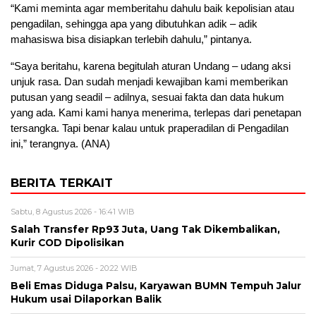
“Kami meminta agar memberitahu dahulu baik kepolisian atau
pengadilan, sehingga apa yang dibutuhkan adik – adik
mahasiswa bisa disiapkan terlebih dahulu,” pintanya.
“Saya beritahu, karena begitulah aturan Undang – udang aksi
unjuk rasa. Dan sudah menjadi kewajiban kami memberikan
putusan yang seadil – adilnya, sesuai fakta dan data hukum
yang ada. Kami kami hanya menerima, terlepas dari penetapan
tersangka. Tapi benar kalau untuk praperadilan di Pengadilan
ini,” terangnya. (ANA)
BERITA TERKAIT
Sabtu, 8 Agustus 2026 - 16:41 WIB
Salah Transfer Rp93 Juta, Uang Tak Dikembalikan,
Kurir COD Dipolisikan
Jumat, 7 Agustus 2026 - 20:22 WIB
Beli Emas Diduga Palsu, Karyawan BUMN Tempuh Jalur
Hukum usai Dilaporkan Balik