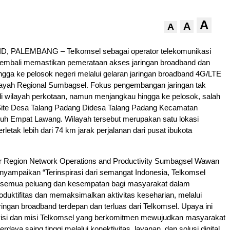
A
A
A
, PALEMBANG – Telkomsel sebagai operator telekomunikasi
 kembali memastikan pemerataan akses jaringan broadband dan
hingga ke pelosok negeri melalui gelaran jaringan broadband 4G/LTE
layah Regional Sumbagsel. Fokus pengembangan jaringan tak
i wilayah perkotaan, namun menjangkau hingga ke pelosok, salah
Site Desa Talang Padang Didesa Talang Padang Kecamatan
uh Empat Lawang. Wilayah tersebut merupakan satu lokasi
rletak lebih dari 74 km jarak perjalanan dari pusat ibukota
 Region Network Operations and Productivity Sumbagsel Wawan
ampaikan “Terinspirasi dari semangat Indonesia, Telkomsel
 semua peluang dan kesempatan bagi masyarakat dalam
duktifitas dan memaksimalkan aktivitas keseharian, melalui
ingan broadband terdepan dan terluas dari Telkomsel. Upaya ini
visi dan misi Telkomsel yang berkomitmen mewujudkan masyarakat
rdaya saing tinggi melalui konektivitas, layanan, dan solusi digital