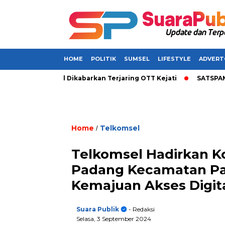
HOME
POLITIK
SUMSEL
LIFESTYLE
ADVERT
upati di Sumsel Dikabarkan Terjaring OTT Kejati
SATSPAM+ d
Home
Telkomsel
/
Telkomsel Hadirkan K
Padang Kecamatan Pas
Kemajuan Akses Digit
Suara Publik
- Redaksi
Selasa, 3 September 2024