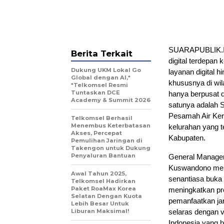
SUARAPUBLIK.ID
Berita Terkait
digital terdepan
Dukung UKM Lokal Go
layanan digital 
Global dengan AI,*
khususnya di wi
*Telkomsel Resmi
Tuntaskan DCE
hanya berpusat d
Academy & Summit 2026
satunya adalah 
Pesamah Air Ker
Telkomsel Berhasil
Menembus Keterbatasan
kelurahan yang te
Akses, Percepat
Kabupaten.
Pemulihan Jaringan di
Takengon untuk Dukung
Penyaluran Bantuan
General Manager
Kuswandono meny
Awal Tahun 2025,
senantiasa buka
Telkomsel Hadirkan
Paket RoaMax Korea
meningkatkan pro
Selatan Dengan Kuota
pemanfaatkan jar
Lebih Besar Untuk
Liburan Maksimal!
selaras dengan 
Indonesia yang be