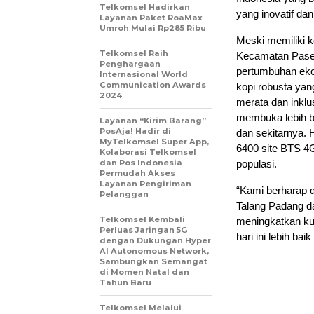
Telkomsel Hadirkan
yang inovatif da
Layanan Paket RoaMax
Umroh Mulai Rp285 Ribu
Meski memiliki 
Telkomsel Raih
Kecamatan Pasema
Penghargaan
pertumbuhan eko
Internasional World
Communication Awards
kopi robusta yan
2024
merata dan inklu
membuka lebih b
Layanan “Kirim Barang”
PosAja! Hadir di
dan sekitarnya. H
MyTelkomsel Super App,
6400 site BTS 4
Kolaborasi Telkomsel
dan Pos Indonesia
populasi.
Permudah Akses
Layanan Pengiriman
“Kami berharap 
Pelanggan
Talang Padang d
Telkomsel Kembali
meningkatkan ku
Perluas Jaringan 5G
hari ini lebih b
dengan Dukungan Hyper
AI Autonomous Network,
Sambungkan Semangat
di Momen Natal dan
Tahun Baru
Telkomsel Melalui