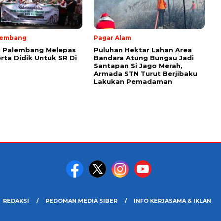
lembang
Pagar Alam
 Palembang Melepas
Puluhan Hektar Lahan Area
rta Didik Untuk SR Di
Bandara Atung Bungsu Jadi
Santapan Si Jago Merah,
Armada STN Turut Berjibaku
Lakukan Pemadaman
REDAKSI
PEDOMAN MEDIA SIBER
INFO KERJASAMA & IKLAN