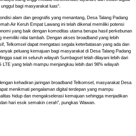
n unggul bagi masyarakat luas“.
kondisi alam dan geografis yang menantang, Desa Talang Padang
h Air Keruh Empat Lawang ini telah dikenal memiliki potensi
nomi yang baik dengan komoditas utama berupa hasil perkebunan
g memiliki nilai tambah. Dengan akses broadband yang lebih
sif, Telkomsel dapat mengatasi segala keterbatasan yang ada dan
anyak peluang kemajuan bagi masyarakat di Desa Talang Padang
ingga saat ini seluruh wilayah Sumbagsel telah dilayani lebih dari
G LTE yang telah mampu menjangkau lebih dari 98% wilayah
dengan kehadiran jaringan broadband Telkomsel, masyarakat Desa
apat menikmati pengalaman digital terdepan yang mampu
alitas hidup dan mengakselerasi kemajuan sehingga menjadikan
aik dan hari esok semakin cerah”, pungkas Wawan.